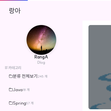
랑아
RangA
Dlog
카테고리
분류 전체보기
245 개
Java
18 개
Spring
57 개