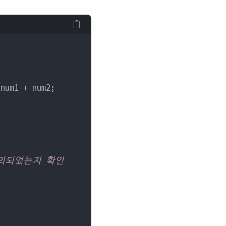
num1 + num2;

의되었는지 확인