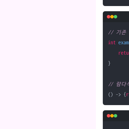
// 기존
int
exam
retu
}

// 람다
() -> {
r