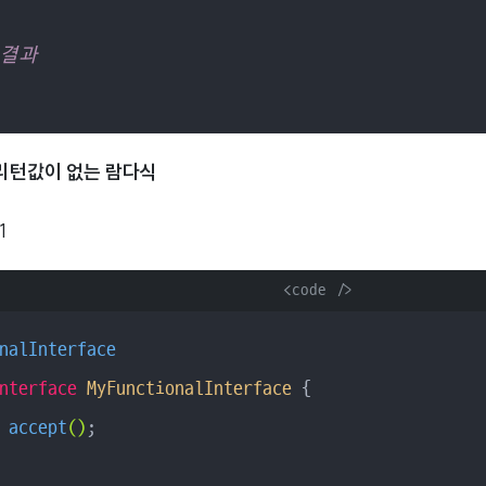
 결과
리턴값이 없는 람다식
1
      <code />

nalInterface
nterface
MyFunctionalInterface
{

accept
()
;
