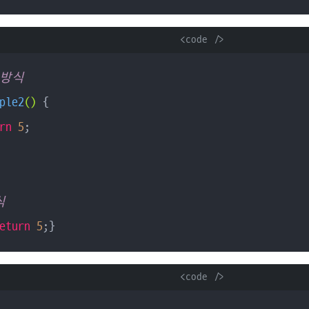
      <code />

 방식
ple2
()
{

rn
5
;

식
eturn
5
;}
      <code />
