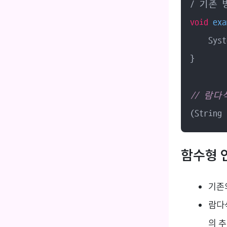
void
exa
    Syst
}

// 람다
(String 
함수형 
기존
람다
의 