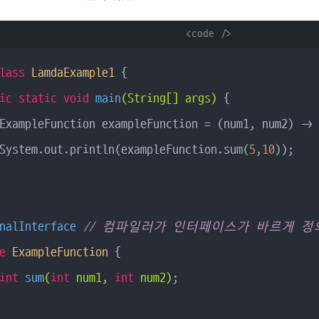
      <code />

lass
LamdaExample1
{

ic
static
void
main
(String[] args)
{

ExampleFunction exampleFunction = (num1, num2) -> 
System.out.println(exampleFunction.sum(
5
,
10
));

nalInterface
// 컴파일러가 인터페이스가 바르게 정
e
ExampleFunction
{

int
sum
(
int
 num1, 
int
 num2)
;
