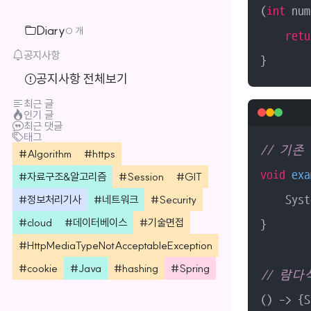
(
int
 num
Diary
0 개
retu
공지사항
}
공지사항 전체보기
최근 글
인기 글
최근 댓글
태그
// 기존
Algorithm
https
void
exa
자료구조&알고리즘
Session
GIT
정보처리기사
네트워크
Security
    Syst
cloud
데이터베이스
기술면접
}

HttpMediaTypeNotAcceptableException
cookie
Java
hashing
Spring
// 람다
() -> {S