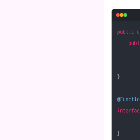
public
c
publ
        
        
}

@Functio
interfac
}
