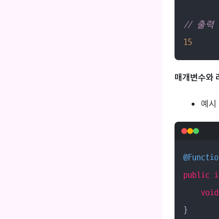
// 출력
15
매개변수와 
예시 
@Functio
public
i
void
}
