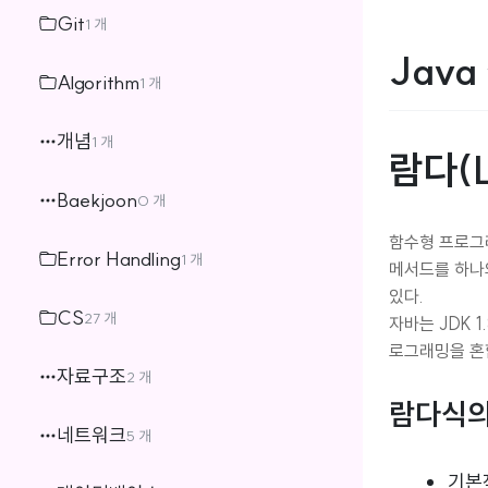
Git
1 개
Java
Algorithm
1 개
개념
1 개
람다(L
Baekjoon
0 개
함수형 프로그
Error Handling
1 개
메서드를 하나의
있다.
CS
27 개
자바는 JDK 
로그래밍을 혼
자료구조
2 개
람다식의
네트워크
5 개
기본