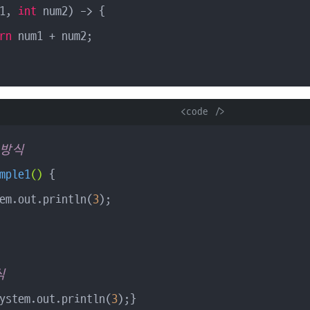
1, 
int
 num2) -> {

rn
 num1 + num2;

      <code />

 방식
mple1
()
{

em.out.println(
3
);

식
ystem.out.println(
3
);}