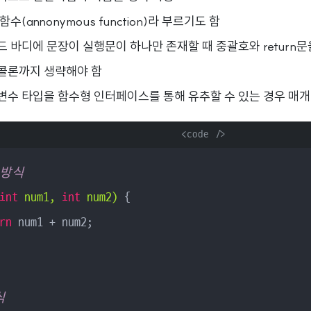
함수(annonymous function)라 부르기도 함
 바디에 문장이 실행문이 하나만 존재할 때 중괄호와 return문
콜론까지 생략해야 함
변수 타입을 함수형 인터페이스를 통해 유추할 수 있는 경우 매개
      <code />

 방식
int
 num1, 
int
 num2)
{

rn
 num1 + num2;

식