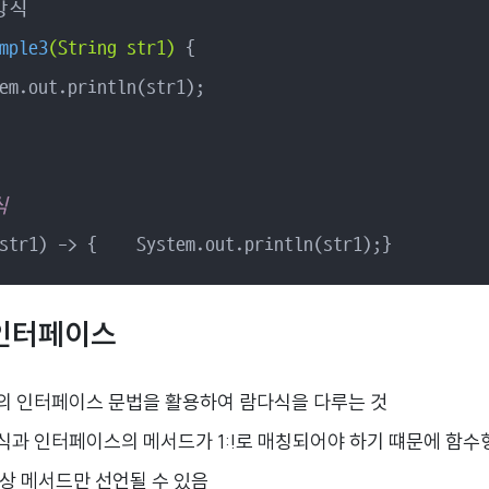
mple3
(String str1)
{

em.out.println(str1);

식
str1) -> {    System.out.println(str1);}
인터페이스
의 인터페이스 문법을 활용하여 람다식을 다루는 것
식과 인터페이스의 메서드가 1:!로 매칭되어야 하기 떄문에 함수
추상 메서드만 선언될 수 있음