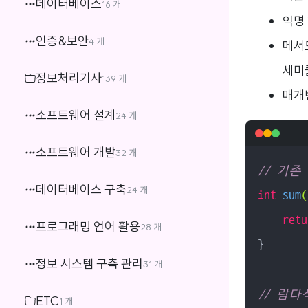
데이터베이스
16 개
익명 
인증&보안
4 개
메서드
세미
정보처리기사
139 개
매개
소프트웨어 설계
24 개
소프트웨어 개발
32 개
// 기존
데이터베이스 구축
24 개
int
sum
(
retu
프로그래밍 언어 활용
28 개
}

정보 시스템 구축 관리
31 개
// 람다
ETC
1 개