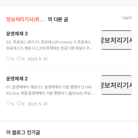
더보기
정보처리기사/프로그래밍 언어 활용
의 다른 글
운영체제 3
글 내용
02. 프로세스 관리 01. 프로세스(Process) 1) 프로세스
프로세스의 개념 디스크에 존재하는 프로그램 파일이 주기
억 장치에 적재되어 CPU에 의해서 실행 과정에 있는 상태
0
0
2023. 5. 31.
프로세스의 정의 CPU에 의해서 현재 실행되고 있는 프로
그램 PCB의 존재로서 명시되는 것 PCB : 운영체제 내에
서 한 프로세스의 존재를 정의하는 것으로, 여러 개의 프로
운영체제 2
세스를 수행하는 다중 프로그래밍 환경하에서 각 프로세스
글 내용
를 구분하기 위한 프로세서 제어 블록 프로세서(CPU)가
01. 운영체제의 개념 03. 운영체제의 기본 명령어 1) UNI
할당되는 개체로서 디스패치가 가능한 단위 디스패치 : 준
X/Linux 계열 운영체제의 기본 명령어 1. 쉘(Shell) 주요
비 상태에서 대기하고 있는 프로세스 중 하나가 CPU를 할
기능 Shell은 컴퓨터 내부를 관리하는 커널과 사용자 간을
당 받아 실행 상태로 변하는 시점 지정된 결과를 얻기 위한
0
0
2023. 5. 31.
연결하는 Command 창 세션별 변수를 설정, 운영체제를
일련의 계통적 동작 목적 또는 결과에 따라 발생되는 사건
사용자가 원하는 상태로 설정하도록 지원함 사용자 요청에
들의 과정 비동기적 행..
기반을 둔 명령어를 작성함 백그라운드 처리, 서브 Shell을
생성함 일련의 명령어를 묶어 처리하는 스크립트 기능 지
원 등이 있음 UNIX/Linux는 최상위 유저를 CLI 환경에서
이 블로그 인기글
#으로, 일반 유저를 $로 표시함 명령어는 파일 및 디렉터