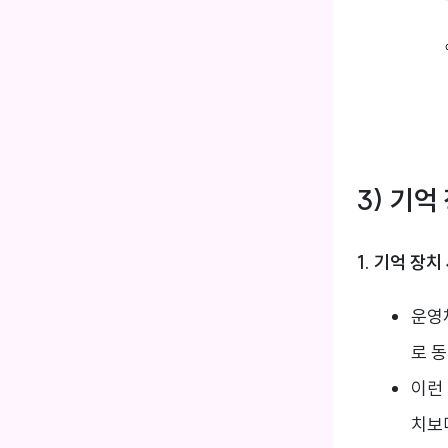
3) 기억
1. 기억 장치
운영
로 
이런
치보