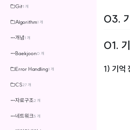
Git
1 개
03. 
Algorithm
1 개
개념
1 개
01.
Baekjoon
0 개
1) 기억
Error Handling
1 개
CS
27 개
자료구조
2 개
네트워크
5 개