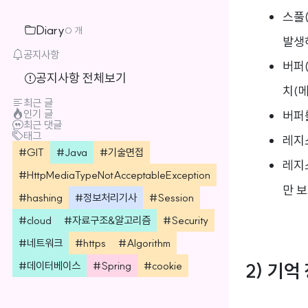
스풀
Diary
0 개
발생
공지사항
버퍼(
공지사항 전체보기
치(
최근 글
인기 글
버퍼
최근 댓글
태그
레지
GIT
Java
기술면접
레지
HttpMediaTypeNotAcceptableException
만 보
hashing
정보처리기사
Session
cloud
자료구조&알고리즘
Security
네트워크
https
Algorithm
데이터베이스
Spring
cookie
2) 기억