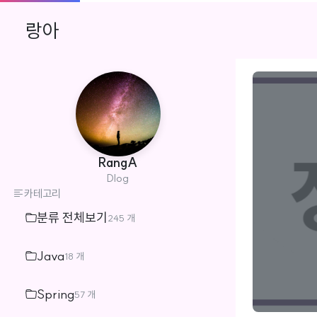
랑아
RangA
Dlog
카테고리
분류 전체보기
245 개
Java
18 개
Spring
57 개