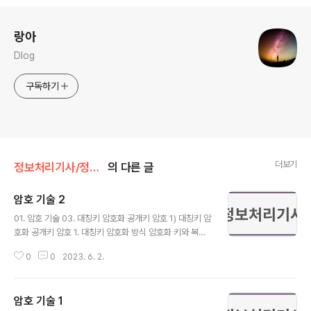
로그 정보
랑아
Dlog
구독하기
더보기
정보처리기사/정보 시스템 구축 관리
의 다른 글
암호 기술 2
글 내용
01. 암호 기술 03. 대칭키 암호화 공개키 암호 1) 대칭키 암
호화 공개키 암호 1. 대칭키 암호화 방식 암호화 키와 복호
화 키가 동일함 송신 측과 수신 측이 통신하기 전에 키를 분
0
0
2023. 6. 2.
해하고 보관하고 있어야 함 송수신 측 모두가 키를 비밀리
에 보관하고 있어야 함 키 분배가 공개키 암호화 방식에 비
해 어려움 대칭키(비밀키) 암호화 방식은 공개키 암호화 방
암호 기술 1
식보다 단순하고 암호화 속도가 빠름 대칭키(비밀키) 암호
글 내용