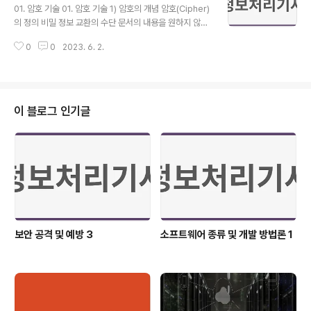
화 방식은 데이터를 변환하는 방법에 따라 블록 암호와 스
01. 암호 기술 01. 암호 기술 1) 암호의 개념 암호(Cipher)
트림 암호로 구분됨 비밀키, 관용키, 단일키 암호화 방식이
의 정의 비밀 정보 교환의 수단 문서의 내용을 원하지 않는
라고도 함 DES(Data Encryption Standard)가 가장 대
제 3자가 판독할 수 없도록 글자, 숫자, 부호 등을 변경하는
표적인 알고리즘 2. 공개키 암호화 방식 암호화 키와 복호
0
0
2023. 6. 2.
것 암호학(Cryptography)의 정의 암호는 누구나 알아볼
화 키가 다름 암호화 키와 복호화 키를 생성하여 암호화 키
수 있는 문서를 해독 불가능한 형태인 암호문으로 변형하
는..
거나, 암호화된 문서를 해독 가능한 형태로 변환하기 위한
원리, 수단, 방법 등을 취급하는 기술 중요한 정보나 메시지
또는 신호를 지정된 사람 외에는 알아보지 못하도록 표현
이 블로그 인기글
하는 방법의 개발과 암호화된 정보를 해독하는 방법의 개
발을 포함함 암호학은 암호화와 암호 분석으로 구분됨 2)
암호 관련 용어 평문(Plaintext) 송신 측과 수신 측 사이에
서 주고 받고자 하는 일반적인 문장으로 누구나 알아볼..
보안 공격 및 예방 3
소프트웨어 종류 및 개발 방법론 1