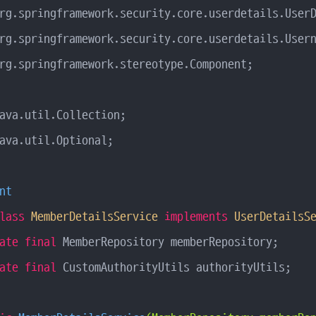
rg.springframework.stereotype.Component;

ava.util.Optional;

nt
lass
MemberDetailsService
implements
UserDetailsS
ate
final
 MemberRepository memberRepository;

ate
final
 CustomAuthorityUtils authorityUtils;
