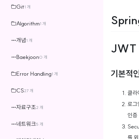
Git
1 개
Spri
Algorithm
1 개
개념
1 개
JWT
Baekjoon
0 개
기본적인
Error Handling
1 개
CS
27 개
클라이
로그인
자료구조
2 개
인증
네트워크
5 개
Sec
를 