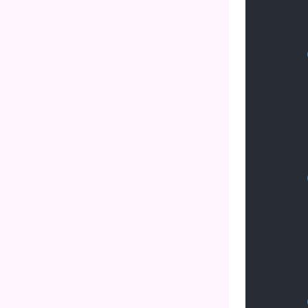
        }
        }
        }