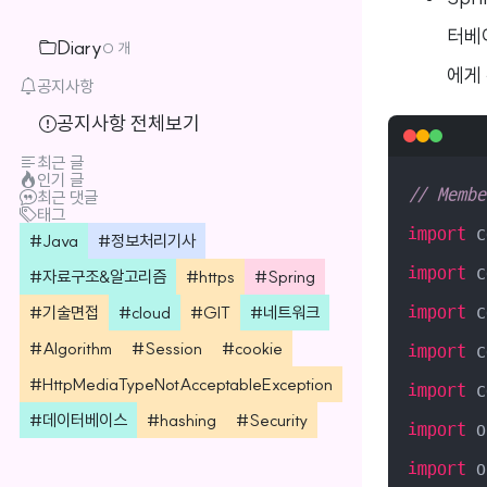
터베이
Diary
0 개
에게 
공지사항
공지사항 전체보기
최근 글
인기 글
// Membe
최근 댓글
태그
import
Java
정보처리기사
import
자료구조&알고리즘
https
Spring
기술면접
cloud
GIT
네트워크
import
Algorithm
Session
cookie
import
HttpMediaTypeNotAcceptableException
import
데이터베이스
hashing
Security
import
import