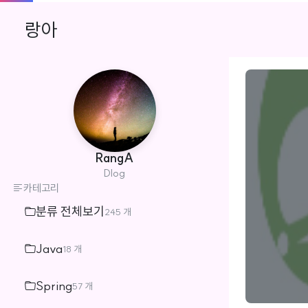
랑아
RangA
Dlog
카테고리
분류 전체보기
245 개
Java
18 개
Spring
57 개