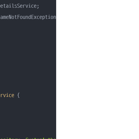
ervice
{
