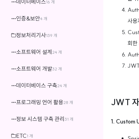
데이터베이스
16 개
Auth
인증&보안
4 개
사용자
Cus
정보처리기사
139 개
회한 
소프트웨어 설계
24 개
Aut
JW
소프트웨어 개발
32 개
데이터베이스 구축
24 개
JWT 
프로그래밍 언어 활용
28 개
정보 시스템 구축 관리
31 개
1. Custom 
ETC
1 개
Spr