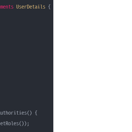
ements
UserDetails
{

uthorities() {

etRoles());
