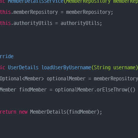
ic
MemberDetailsService
(MemberRepository memberRe
this
.memberRepository = memberRepository;

this
.authorityUtils = authorityUtils;

rride
ic
 UserDetails 
loadUserByUsername
(String username
Optional<Member> optionalMember = memberRepository
Member findMember = optionalMember.orElseThrow(()
return
new
 MemberDetails(findMember);
