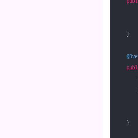
publ
    }

@Ove
publ
        
        
    }
