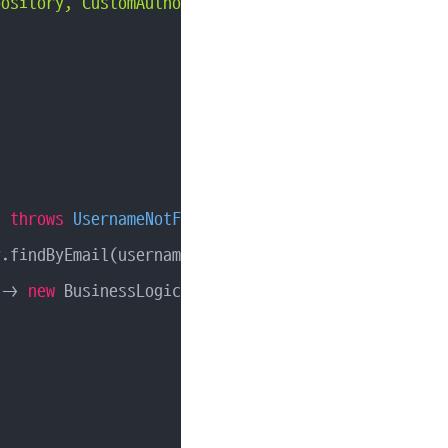
pository, CustomAuthorityUtils authorityUtils)
{

)
throws
 UsernameNotFoundException 
{

.findByEmail(username);

 -> 
new
 BusinessLogicException(ExceptionCode.MEMBER