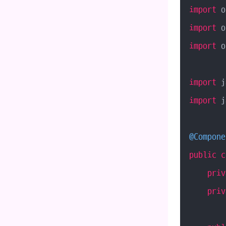
import
import
import
 o
import
import
 j
@Compone
public
c
priv
priv