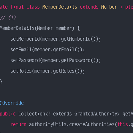
ate
final
class
MemberDetails
extends
Member
impl
// (1)
MemberDetails(Member member) {

    setMemberId(member.getMemberId());

    setEmail(member.getEmail());

    setPassword(member.getPassword());

    setRoles(member.getRoles());



@Override
public
 Collection<? extends GrantedAuthority> getA
return
 authorityUtils.createAuthorities(
this
.g