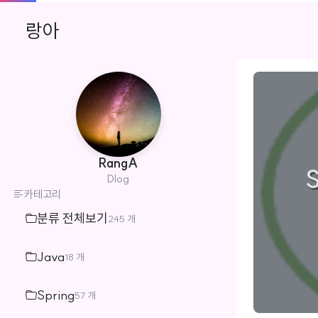
랑아
RangA
S
Dlog
카테고리
분류 전체보기
245 개
Java
18 개
Spring
57 개