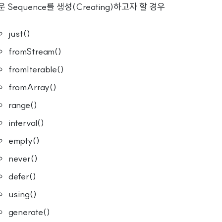
 Sequence를 생성(Creating)하고자 할 경우
just()
fromStream()
fromIterable()
fromArray()
range()
interval()
empty()
never()
defer()
using()
generate()