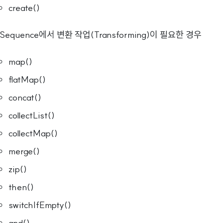
create()
Sequence에서 변환 작업(Transforming)이 필요한 경우
map()
flatMap()
concat()
collectList()
collectMap()
merge()
zip()
then()
switchIfEmpty()
and()