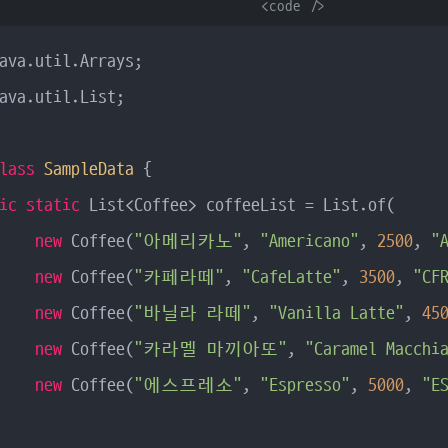
      <code />

ava.util.List;

lass
SampleData
{

ic
static
 List<Coffee> coffeeList = List.of(

new
 Coffee(
"아메리카노"
, 
"Americano"
, 
2500
, 
"
new
 Coffee(
"카페라떼"
, 
"CafeLatte"
, 
3500
, 
"CF
new
 Coffee(
"바닐라 라떼"
, 
"Vanilla Latte"
, 
45
new
 Coffee(
"카라멜 마끼아또"
, 
"Caramel Macchi
new
 Coffee(
"에스프레소"
, 
"Espresso"
, 
5000
, 
"E