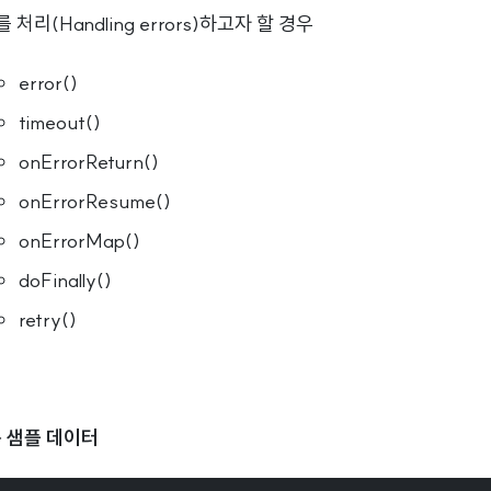
 처리(Handling errors)하고자 할 경우
error()
timeout()
onErrorReturn()
onErrorResume()
onErrorMap()
doFinally()
retry()
 용 샘플 데이터