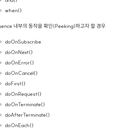
when()
uence 내부의 동작을 확인(Peeking)하고자 할 경우
doOnSubscribe
doOnNext()
doOnError()
doOnCancel()
doFirst()
doOnRequest()
doOnTerminate()
doAfterTerminate()
doOnEach()