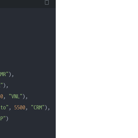
AMR"
),

R"
),

00
, 
"VNL"
),

ato"
, 
5500
, 
"CRM"
),

SP"
)
