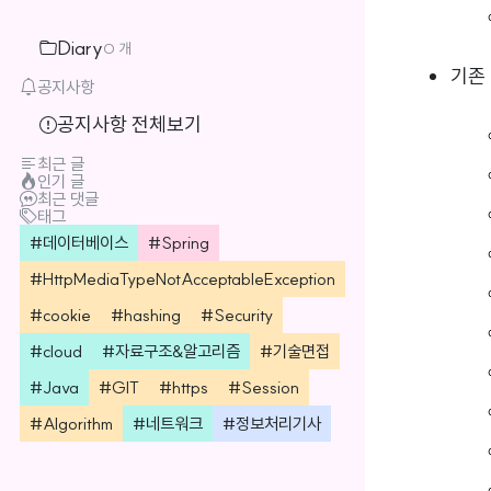
Diary
0 개
기존 
공지사항
공지사항 전체보기
최근 글
인기 글
최근 댓글
태그
데이터베이스
Spring
HttpMediaTypeNotAcceptableException
cookie
hashing
Security
cloud
자료구조&알고리즘
기술면접
Java
GIT
https
Session
Algorithm
네트워크
정보처리기사