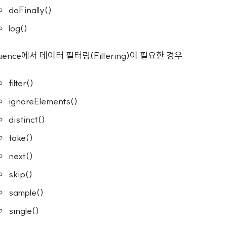
doFinally()
log()
uence에서 데이터 필터링(Filtering)이 필요한 경우
filter()
ignoreElements()
distinct()
take()
next()
skip()
sample()
single()