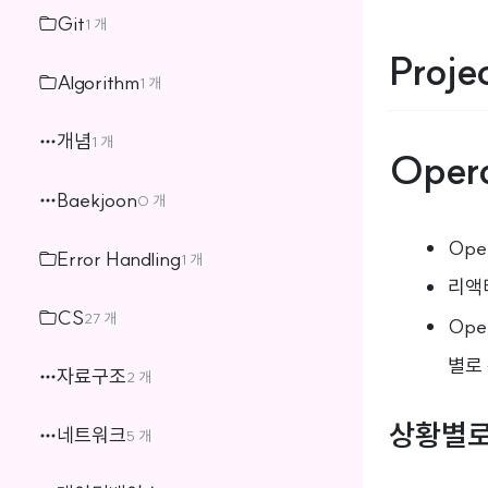
Git
1 개
Proje
Algorithm
1 개
개념
1 개
Oper
Baekjoon
0 개
Ope
Error Handling
1 개
리액티
CS
27 개
Ope
별로
자료구조
2 개
상황별로 
네트워크
5 개