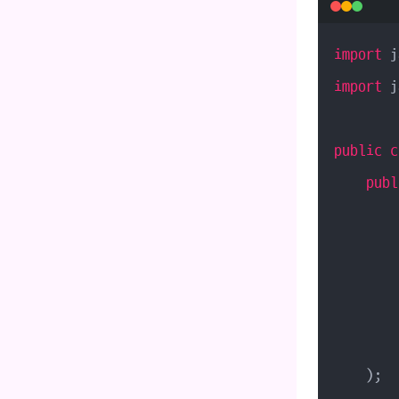
import
import
 j
public
c
publ
    );
