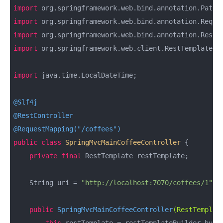
import
import
import
import
 org.springframework.web.client.RestTemplate;

import
 java.time.LocalDateTime;

@Slf4j
@RestController
@RequestMapping("/coffees")
public
class
SpringMvcMainCoffeeController
{

private
final
 RestTemplate restTemplate;

    String uri = 
"http://localhost:7070/coffees/1"
;

public
SpringMvcMainCoffeeController
(RestTemplat
this
.restTemplate = restTemplateBuilder.build