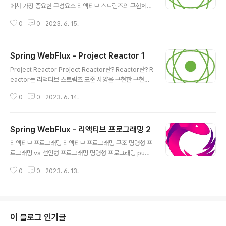
on&#39; implementation &#39;org.springframe
에서 가장 중요한 구성요소 리액티브 스트림즈의 구현체인
work.boot:spring-boot-starter-data-r..
Reactor 역시 다양한 종류의 Operator를 지원함 Oper
0
0
2023. 6. 15.
ator의 종류가 너무 많기 때문에 적절한 상황에 맞게 사용
할 수 있도록 Operator가 상황별로 분류가 되어 있음 상
황별로 분류된 Operator 목록 리뷰 새로운 Sequence
Spring WebFlux - Project Reactor 1
를 생성(Creating)하고자 할 경우 just() fromStream()
글 내용
fromIterable() fromArray() range() interval() em
Project Reactor Project Reactor란? Reactor란? R
pty() never() defer() using() generate() create()
eactor는 리액티브 스트림즈 표준 사양을 구현한 구현체
기존 Sequence에서 변환 작업(Transforming)이 필요
중 하나 Reactor는 Spring 5 버전부터 지원하는 리액티
한 경우 ma..
0
0
2023. 6. 14.
브 스택에 포함되어 리액티브 한 애플리케이션으로 동작하
는 데 있어 핵심적인 역할을 담당하는 리액티브 프로그래
밍을 위한 라이브러리 Reactor 특징 Reactor는 리액티
Spring WebFlux - 리액티브 프로그래밍 2
브 스트림즈(Reactive Streams)를 구현한 리액티브 라
글 내용
이브러리 가장 많이 나오는 용어가 바로 Non-Blocking
리액티브 프로그래밍 리액티브 프로그래밍 구조 명령형 프
으로, Non-Blocking은 리액티브 프로그래밍의 핵심적인
로그래밍 vs 선언형 프로그래밍 명령형 프로그래밍 publi
특징이며, Reactor 역시 완전한 Non-Blocking 통신을
c class ImperativeProgrammingExample { publi
지원함 Reactor는 Publisher 타입으로 Mono[0|1]와
0
0
2023. 6. 13.
c static void main(String[] args){ // List에 있는 숫
Flux[N]..
자들 중에서 4보다 큰 짝수의 합계 구하기 List numbers
= List.of(1, 3, 6, 7, 8, 11); int sum = 0; for(int numb
er : numbers){ if(number > 4 && (number % 2 ==
0)){ sum += number; } } System.out.println(sum);
이 블로그 인기글
} } List에 포함된 숫자들을 for문을 이용해서 순차적으로