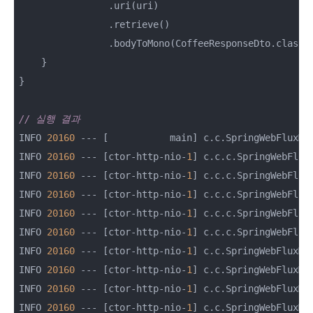
                .uri(uri)

                .retrieve()

                .bodyToMono(CoffeeResponseDto.class);
    }

}

// 실행 결과
INFO 
20160
 --- [           main] c.c.SpringWebFluxM
INFO 
20160
 --- [ctor-http-nio-
1
] c.c.c.SpringWebFlux
INFO 
20160
 --- [ctor-http-nio-
1
] c.c.c.SpringWebFlux
INFO 
20160
 --- [ctor-http-nio-
1
] c.c.c.SpringWebFlux
INFO 
20160
 --- [ctor-http-nio-
1
] c.c.c.SpringWebFlux
INFO 
20160
 --- [ctor-http-nio-
1
] c.c.c.SpringWebFlux
INFO 
20160
 --- [ctor-http-nio-
1
] c.c.SpringWebFluxMa
INFO 
20160
 --- [ctor-http-nio-
1
] c.c.SpringWebFluxMa
INFO 
20160
 --- [ctor-http-nio-
1
] c.c.SpringWebFluxMa
INFO 
20160
 --- [ctor-http-nio-
1
] c.c.SpringWebFluxMa