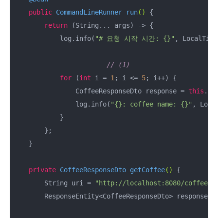
public
 CommandLineRunner 
run
()
{

return
 (String... args) -> {

            log.info(
"# 요청 시작 시간: {}"
, LocalTime
// (1)
for
 (
int
 i = 
1
; i <= 
5
; i++) {

                CoffeeResponseDto response = 
this
.ge
                log.info(
"{}: coffee name: {}"
, Loca
            }

        };

    }

private
 CoffeeResponseDto 
getCoffee
()
{

        String uri = 
"http://localhost:8080/coffees/
        ResponseEntity<CoffeeResponseDto> response = 