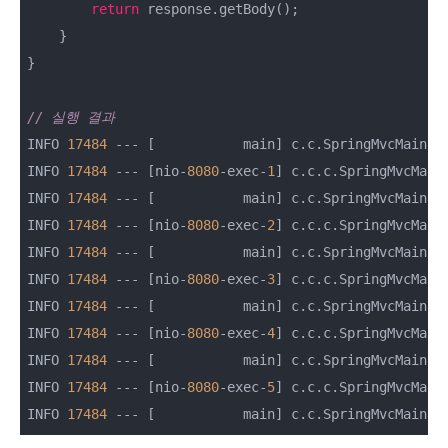
return
 response.getBody();

    }

}

// 실행 결과
INFO 
17484
 --- [           main] c.c.SpringMvcMainS
INFO 
17484
 --- [nio-
8080
-exec-
1
] c.c.c.SpringMvcMain
INFO 
17484
 --- [           main] c.c.SpringMvcMainS
INFO 
17484
 --- [nio-
8080
-exec-
2
] c.c.c.SpringMvcMain
INFO 
17484
 --- [           main] c.c.SpringMvcMainS
INFO 
17484
 --- [nio-
8080
-exec-
3
] c.c.c.SpringMvcMain
INFO 
17484
 --- [           main] c.c.SpringMvcMainS
INFO 
17484
 --- [nio-
8080
-exec-
4
] c.c.c.SpringMvcMain
INFO 
17484
 --- [           main] c.c.SpringMvcMainS
INFO 
17484
 --- [nio-
8080
-exec-
5
] c.c.c.SpringMvcMain
INFO 
17484
 --- [           main] c.c.SpringMvcMainS