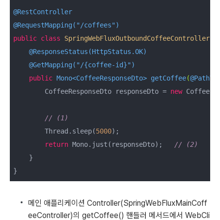
@RestController
@RequestMapping("/coffees")
public
class
SpringWebFluxOutboundCoffeeController
{

@ResponseStatus(HttpStatus.OK)
@GetMapping("/{coffee-id}")
public
 Mono<CoffeeResponseDto> 
getCoffee
(
@PathVa
        CoffeeResponseDto responseDto = 
new
 CoffeeRe
// (1)
        Thread.sleep(
5000
);

return
 Mono.just(responseDto);   
// (2)
    }

}
메인 애플리케이션 Controller(SpringWebFluxMainCoff
eeController)의 getCoffee() 핸들러 메서드에서 WebCli