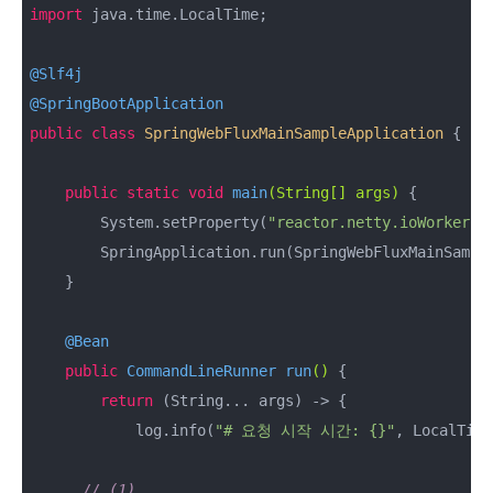
import
 java.time.LocalTime;

@Slf4j
@SpringBootApplication
public
class
SpringWebFluxMainSampleApplication
{

public
static
void
main
(String[] args)
{

        System.setProperty(
"reactor.netty.ioWorkerCo
        SpringApplication.run(SpringWebFluxMainSample
    }

@Bean
public
 CommandLineRunner 
run
()
{

return
 (String... args) -> {

            log.info(
"# 요청 시작 시간: {}"
, LocalTime
// (1)