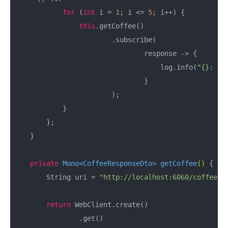
for
 (
int
 i = 
1
; i <= 
5
; i++) {

this
.getCoffee()

                        .subscribe(

                                response -> {

                                    log.info(
"{}: co
                                }

                        );

            }

        };

    }

private
 Mono<CoffeeResponseDto> 
getCoffee
()
{

        String uri = 
"http://localhost:6060/coffees/
return
 WebClient.create()

                .get()
