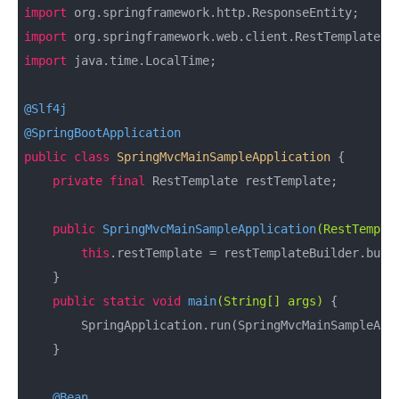
import
import
import
 java.time.LocalTime;

@Slf4j
@SpringBootApplication
public
class
SpringMvcMainSampleApplication
{

private
final
 RestTemplate restTemplate;

public
SpringMvcMainSampleApplication
(RestTempla
this
.restTemplate = restTemplateBuilder.build
    }

public
static
void
main
(String[] args)
{

        SpringApplication.run(SpringMvcMainSampleAppl
    }

@Bean