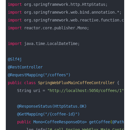
import
import
import
import
 reactor.core.publisher.Mono;

import
 java.time.LocalDateTime;

@Slf4j
@RestController
@RequestMapping("/coffees")
public
class
SpringWebFluxMainCoffeeController
{

    String uri = 
"http://localhost:5050/coffees/1"
;

@ResponseStatus(HttpStatus.OK)
@GetMapping("/{coffee-id}")
public
 Mono<CoffeeResponseDto> 
getCoffee
(
@PathVa
        log.info(
"# call Spring WebFlux Main Control