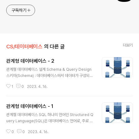
구독하기
더보기
CS/데이터베이스
의 다른 글
관계형 데이터베이스 - 2
글 내용
관계형 데이터베이스 설계 Schema & Query Design
스키마(Schema) : 데이터베이스에서 데이터가 구성되는
방식과 서로 다른 엔티티 간의 관계에 대한 설명 엔티티(En
1
0
2023. 4. 16.
tity) : 사물의 구조나 상태, 동작 등을 모델로 표현하는 경
우, 그 모델의 구성 요소 필드(Field) : 엔티티의 특성을 설
명, 행렬에서 열(column)에 해당 레코드(Record) : 테이
관계형 데이터베이스 - 1
블에 저장된 항목, 행렬에서 행(row)에 해당 데이터베이스
글 내용
설계 관계형 데이터베이스 구조화된 데이터는 하나의 테이
관계형 데이터베이스 SQL 하나의 언어인 Structured Q
블로 표현할 수 있다. 사전에 정의된 테이블은 relation이
uery Language(SQL)은 데이터베이스 언어로, 주로 관
라고도 부르기 때문에, 테이블을 사용하는 데이터베이스를
계형 데이터베이스에서 사용한다. 예를 들어 MySQL, Or
관계형 데이터베이스(Relational database)라고 한다.
0
0
2023. 4. 16.
acle, SQLite, PostgreSQL 등 다양한 데이터베이스에
관계형 데이터베이스 필수 키워드..