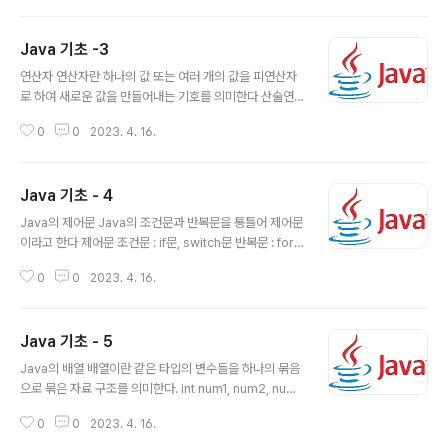
tic void main(String[] args) { int num; // num이란
이름의 변수를 선언 // 변수타입 + 변수이름 } }변수의 초기
Java 기초 -3
화 변수의 초기화(할당)란 변수를 사용하기 전에 처음으로
글 내용
값을 저장하는 것 class Exam { public static void ma
연산자 연산자란 하나의 값 또는 여러 개의 값을 피연산자
in(String[] args) { int num; // 변수를 선언 num = 1; //
로 하여 새로운 값을 만들어내는 기호를 의미한다 산술연
변수의 초기화 } }변수 네이밍 룰 대소문자가 구분되며 길
산자 사칙연산에 사용되는 연산자(+, -, *, /)와 나머지 연
이의 제한이 없다 Num과 num..
0
0
2023. 4. 16.
산자(%)가 존재 나눗셈 연산자와 나머지 연산자를 사용할
떄는 우항에 0이 위치할 수 없음 나눗셈 연산자를 사용할
때, 좌항과 우항이 모두 int형이면 그 결과도 int형으로 소
Java 기초 - 4
수점 이하 값은 버려짐 나눗셈 연산자를 사용할 때, 좌항이
글 내용
나 우항 중 실수 타입의 값이 있다면 실수 타입이 아닌 값도
Java의 제어문 Java의 조건문과 반복문을 통틀어 제어문
실수 타입으로 자동 형변환되며 결과적으로 소수점이 버려
이라고 한다 제어문 조건문 : if문, switch문 반복문 : for
지지 않은 결과값으로 반환 연산자 기능 예시(int) 결과값
문, while문, do-while문 Java의 조건문 특정 조건에 부
+ (덧셈 연산자) 두 항의 값을 더한 값을 반환한다 7 + 4 1
0
0
2023. 4. 16.
합하는 경우, 특정 코드를 실행 또는 실행시키지 않을 수 있
1 - (뺼셈 연산자) 좌항의 값에서 우항의 값을 뺀 값을 반
다 if문 소괄호 안에 boolean값으로 평가될 수 있는 조건
환..
식을 넣고 실행 블록인 중괄호에는 조건식이 참일 때 실행
Java 기초 - 5
할 코드를 입력 if(조건식) { // 조건식이 참일 떄 실행될 블
글 내용
록 } if ~ else문 if문의 조건식이 true일 경우 해당 블록이
Java의 배열 배열이란 같은 타입의 변수들을 하나의 묶음
실행되고 조건식이 false라면 다음 조건문인 else if문의
으로 묶은 자료 구조를 의미한다. int num1, num2, num
조건식을 확인하고 else if문의 모든 조건식이 false일 때
3, num4, num5; // 배열을 사용하지 않는 경우 int[] nu
else블록을 실행 if(조건식1) { // 조건식1이 참일 때 실..
0
0
2023. 4. 16.
m = new int[5]; // 배열을 사용하는 경우 배열의 선언과