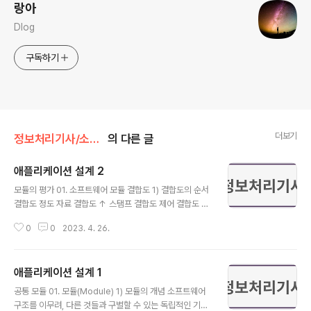
랑아
Dlog
구독하기
더보기
정보처리기사/소프트웨어 설계
의 다른 글
애플리케이션 설계 2
글 내용
모듈의 평가 01. 소프트웨어 모듈 결합도 1) 결합도의 순서
결합도 정도 자료 결합도 ↑ 스탬프 결합도 제어 결합도 외
부 결합도 공통 결합도 내용 결합도 ↓ 2) 자료 결합도(Dat
0
0
2023. 4. 26.
a Coupling) 두 모듈 간의 인터페이스가 자료 요소만으로
구성된 결합으로 가장 좋은 결합도로 실인수와 가인수의
번지가 독립적으로 사용 실인수와 가인수 하나의 모듈에서
애플리케이션 설계 1
다른 모듈을 호출할 때 넘겨주는 변수를 실인수, 넘겨받는
글 내용
변수를 가인수라고 함 자료 결합은 이 두 개의 변수가 같은
공통 모듈 01. 모듈(Module) 1) 모듈의 개념 소프트웨어
기억 장소를 공유하지 않기 때문에 결합력이 매우 약함 공
구조를 이무려, 다른 것들과 구별할 수 있는 독립적인 기능