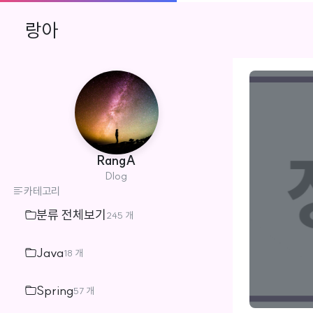
랑아
RangA
Dlog
카테고리
분류 전체보기
245 개
Java
18 개
Spring
57 개