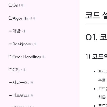
Git
1 개
코드 
Algorithm
1 개
개념
1 개
01. 
Baekjoon
0 개
1) 코드
Error Handling
1 개
CS
27 개
프로
추출 
자료구조
2 개
코드
네트워크
5 개
치를
코드