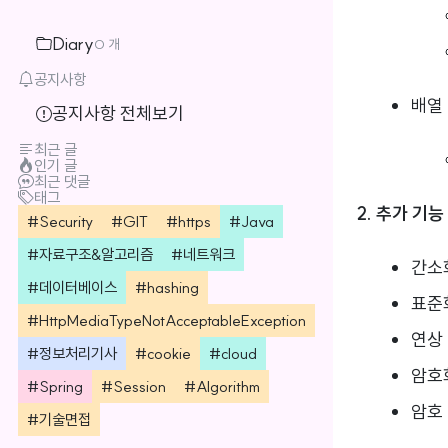
Diary
0 개
공지사항
배열
공지사항 전체보기
최근 글
인기 글
최근 댓글
태그
2. 추가 기능
Security
GIT
https
Java
자료구조&알고리즘
네트워크
간소화
데이터베이스
hashing
표준화
HttpMediaTypeNotAcceptableException
연상
정보처리기사
cookie
cloud
암호화
Spring
Session
Algorithm
암호 
기술면접