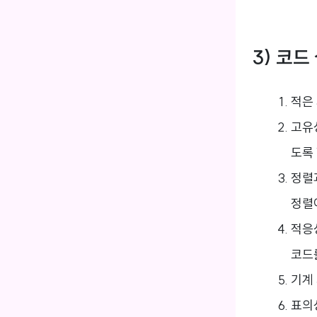
3) 코드
적은 
고유
도록
정렬
정렬
적응
코드
기계
표의성