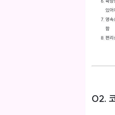
확장성
있어
영속
함
편리성
02. 