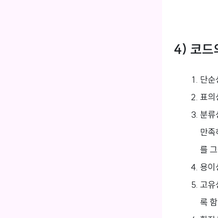
4) 코드
단순성
표의
분류성
만족
를 
용이
고유
록 함