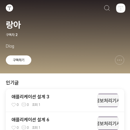
검색하기
티스토리
랑아
구독자
2
Dlog
구독하기
신고하기 레이어
열기
인기글
애플리케이션 설계 3
0
0
조회
1
애플리케이션 설계 6
0
0
조회
1