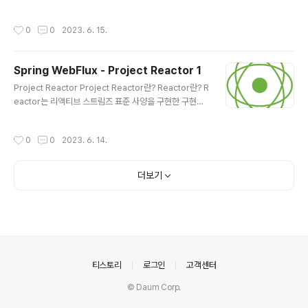
리케이션을 구현할 수 있듯이 Spring WebFlux 프레임워
Reactor 역시 다양한 종류의 Operator를 지원함 Oper
크를 사용해서 리액..
ator의 종류가 너무 많기 때문에 적절한 상황에 맞게 사용
작성시간
0
0
2023. 6. 15.
할 수 있도록 Operator가 상황별로 분류가 되어 있음 상
황별로 분류된 Operator 목록 리뷰 새로운 Sequence
를 생성(Creating)하고자 할 경우 just() fromStream()
Spring WebFlux - Project Reactor 1
fromIterable() fromArray() range() interval() em
글 내용
pty() never() defer() using() generate() create()
Project Reactor Project Reactor란? Reactor란? R
기존 Sequence에서 변환 작업(Transforming)이 필요
eactor는 리액티브 스트림즈 표준 사양을 구현한 구현체
한 경우 ma..
중 하나 Reactor는 Spring 5 버전부터 지원하는 리액티
브 스택에 포함되어 리액티브 한 애플리케이션으로 동작하
작성시간
0
0
2023. 6. 14.
는 데 있어 핵심적인 역할을 담당하는 리액티브 프로그래
밍을 위한 라이브러리 Reactor 특징 Reactor는 리액티
브 스트림즈(Reactive Streams)를 구현한 리액티브 라
더보기
이브러리 가장 많이 나오는 용어가 바로 Non-Blocking
으로, Non-Blocking은 리액티브 프로그래밍의 핵심적인
특징이며, Reactor 역시 완전한 Non-Blocking 통신을
지원함 Reactor는 Publisher 타입으로 Mono[0|1]와
Flux[N]..
의안내
티스토리
로그인
고객센터
© Daum Corp.