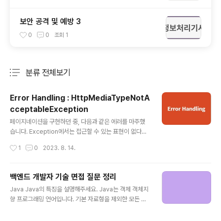
보안 공격 및 예방 3
0
0
조회
1
분류 전체보기
주요 글 목록
Error Handling : HttpMediaTypeNotA
cceptableException
글 내용
페이지네이션을 구현하던 중, 다음과 같은 에러를 마주했
습니다. Exception에서는 접근할 수 있는 표현이 없다는
내용이었으며, 클라이언트가 요청한 것과 실제로 생성된 T
작성시간
1
0
2023. 8. 14.
ype이 다를 경우 발생하는 것으로, 핸들러 메서드가 클라
이언트가 요청한 Type으로 응답을 전달할 수 없는 것이
원인으로 확인되었습니다. 변경 전, 페이지네이션용 Resp
백엔드 개발자 기술 면접 질문 정리
onseDto 페이지네이션용 ResponseDto는 제네릭 타
글 내용
Java Java의 특징을 설명해주세요. Java는 객체 객체지
입을 이용하여 만들었는데, 해당 클래스에 접근할 수 없기
향 프로그래밍 언어입니다. 기본 자료형을 제외한 모든 요
때문에 클라이언트가 요청한 Type으로 응답을 전달하지
소들이 객체로 표현되고, 객체 지향 개념의 특징인 캡슐화,
못한 것이었습니다. 변경 후, 페이지네이션용 Response
상속, 다형성이 잘 적용된 언어입니다. Java의 장점은 JV
Dto Getter와 관련된 메서드가 없기 때문에 값을 가져올