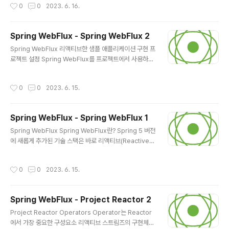
작성시간
0
0
2023. 6. 16.
nin..
은 공간에 더 많은 컴퓨터를 제공하여 한 대가 해결할 수 있
는 요청을 여러 대가 나누는 방식을 사용할 수 있음 또는 컴
퓨터 한 대의 성능을 높이는 방식을 사용할 수도 있음 이런
Spring WebFlux - Spring WebFlux 2
방식들의 문제점 주기적인 관리가 필요함 공간의 한계가
글 내용
있음 추가적인 서버 증설이 어렵게 되자 일부 거대 기업은
Spring WebFlux 리액티브한 샘플 애플리케이션 구현 프
데이터 센터라는 거대한 건물을 세우기 시작했으며, 이때
로젝트 설정 Spring WebFlux를 프로젝트에서 사용하기
부터 데이터 센터의 유휴 자원을 대여하는 서비스가 등장
위한 설정은 Spring MVC 학습에서 설정했던 방식과 크
하기 시작하였고, 서버의 자원과 공간, 및 네트워크 환경을
게 다르지 않지만 약간의 차이점이 존재함 build.gradle
작성시간
0
0
2023. 6. 15.
제공을 빌려 사용하는..
설정 ... dependencies { implementation &#39;or
g.springframework.boot:spring-boot-starter-w
ebflux&#39; // (1) implementation &#39;org.spri
Spring WebFlux - Spring WebFlux 1
ngframework.boot:spring-boot-starter-validati
글 내용
on&#39; implementation &#39;org.springframe
Spring WebFlux Spring WebFlux란? Spring 5 버전
work.boot:spring-boot-starter-data-r..
에 새롭게 추가된 기술 스택은 바로 리액티브(Reactive)
스택이며, 리액티브(Reactive) 스택이 Spring 5에 추가
되면서 항상 언급되는 기술이 바로 WebFlux WebFlux
작성시간
0
0
2023. 6. 15.
라는 용어는 Reactor의 타입인 Flux가 Web에서 사용된
다고 할 수 있으며, 조금 더 넓게 생각해 보면 WebFlux는
리액티브 한 웹 애플리케이션을 구현하기 위한 기술 자체
Spring WebFlux - Project Reactor 2
를 상징하고 있다고 할 수 있음 Spring WebFlux는 Spri
글 내용
ng 5부터 지원하는 리액티브 웹 애플리케이션을 위한 웹
Project Reactor Operators Operator는 Reactor
프레임워크 Spring MVC 프레임워크를 사용해서 웹 애플
에서 가장 중요한 구성요소 리액티브 스트림즈의 구현체인