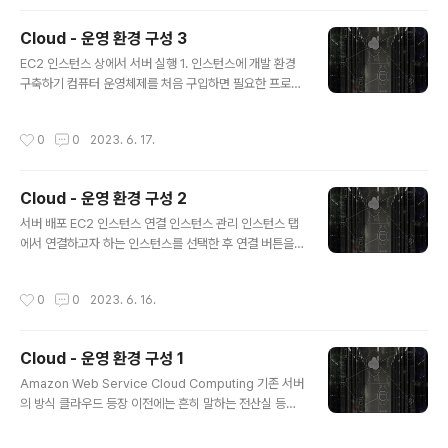
은 규칙은 인스턴스로 접근하지 못하도록 필터링 EC2 인
스턴스를 생성하면 기본적으로 SSH 접속을 위한 SSH 규
Cloud - 운영 환경 구성 3
칙만 생성되어 있음 아웃바운드 : 인스턴스에서 나가는 트
글 내용
래픽 EC2 인스턴스에서 나가는 트래픽에 대한 규칙 EC2
EC2 인스턴스 상에서 서버 실행 1. 인스턴스에 개발 환경
인스턴스를 생성하면 기본적으로 나가는 모든 트래픽을 허
구축하기 컴퓨터 운영체제를 처음 구입하면 필요한 프로그
용 인스턴스 탭의 우측에서 해당 인스턴스가 어떤 보안그
램을 설치해야 하듯이, EC2 인스턴스에 처음 접속하면 서
룹에 속해 있는지 확인할 수 있음 보안그룹 탭에서 인스턴
버를 구동하는 데 필요한 개발 환경을 구축하는 것부터 시
작성시간
0
0
2023. 6. 17.
스 탭에서 확인한..
작해야 함 EC2 인스턴스와 연결한 터미널에서 아래 명령
어를 입력하며, 패키지 매니저가 관리하는 패키지의 정보
를 최신 상태로 업데이트하기 위해서 아래 명령어를 사용
Cloud - 운영 환경 구성 2
함 sudo apt update 업데이트 과정이 끝나면 java를 설
글 내용
치해야 함 sudo apt install openjdk-11-jre-headles
서버 배포 EC2 인스턴스 연결 인스턴스 관리 인스턴스 탭
s 아래와 같은 확인창이 나올 경우 "Y"를 입력함 설치 과정
에서 연결하고자 하는 인스턴스를 선택한 후 연결 버튼을
이 마무리되면, java -version 명령어를 입력하여 java
클릭하면 인스턴스에 연결하는 방법을 확인할 수 있음 EC
라이브러리가 설치가 완료되었는지 확인함 Rea..
2 인스턴스는 하나의 컴퓨터(운영 체제)와 같기 때문에 인
작성시간
0
0
2023. 6. 16.
스턴스를 사용하지 않을 때 꺼놓거나 재부팅할 수 있음 대
시보드에서 발급받은 인스턴스를 선택하면 오른쪽 위에
[인스턴스 상태 ▼] 버튼이 있고, 이 버튼을 클릭하면 나오
Cloud - 운영 환경 구성 1
는 목록은 다음과 같은 기능을 함 인스턴스 중지 (Stop in
글 내용
stance) 인스턴스가 종료됨 [인스턴스 상태] > [인스턴스
Amazon Web Service Cloud Computing 기존 서버
시작] 버튼을 이용해 다시 시작할 수 있음 [인스턴스 종료]
의 방식 클라우드 등장 이전에는 흔히 말하는 전산실 등에
와 다름 운영 체제를 종료하는 것과 같음 인스턴스 시작 (S
컴퓨터를 배치하고 인터넷을 연결하여 서비스를 제공하였
tart instance) 인스턴스를 다시 사용할 수 있는 실행(run
음 서버가 요청에 대한 수용 능력이 한계에 도달할 경우 같