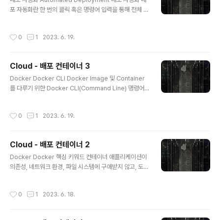
atasource.username, spring.datasource.passw
포 자동화란 한 번의 클릭 혹은 명령어 입력을 통해 전체 배
ord, config.domain)의 환경 변수를 이용해 DB..
포 과정을 자동으로 진행하는 것을 뜻함 배포 자동화가 필
요한 이유 수동적이고 반복적인 배포 과정을 자동화함으로
작성시간
0
1
2023. 6. 19.
써 시간이 절약됨 휴먼 에러(Human Error)를 방지할 수
있음 배포 자동화 파이프라인 배포에서 파이프라인(Pipeli
ne)이란 용어는 소스 코드의 관리부터 실제 서비스로의 배
Cloud - 배포 컨테이너 3
포 과정을 연결하는 구조를 뜻함 파이프라인은 전체 배포
글 내용
과정을 여러 단계(Stages)로 분리하며, 각 단계는 파이프
Docker Docker CLI Docker Image 및 Container
라인 안에서 순차적으로 실행되며, 각 단계마다 주어진 작
를 다루기 위한 Docker CLI(Command Line) 명령어
업(Actions)들을 수행함 파이프라인을 여러 단계로 분리
Ubuntu 운영체제로 진행하는 경우, 관리자 권한(sudo)
할 때, 대표적으로 쓰이는 세 가지 단계가 존재함 Source
으로 Docker 명령어를 실행해야 함 Docker CLI(Com
작성시간
0
1
2023. 6. 19.
단계 ..
mand Line Interface) 도커를 이용하는 데 있어서 명령
어, 옵션 등 사용법은 Docker docs에서 확인할 수 있음
Docker CLI 관련 정보뿐만 아니라 Docker의 전반적인
Cloud - 배포 컨테이너 2
사용법과 환경을 구성하는 방법에 대해서도 확인할 수 있
글 내용
사용법 : Docker CLI, Docker-Compose CLI, API R
Docker Docker 핵심 키워드 컨테이너 애플리케이션이
eference 환경 및 빌드 파일 구성 : DockerFile, Dock
의존성, 네트워크 환경, 파일 시스템에 구애받지 않고, 도커
er-Compose File 도커 이용하기..
라는 기술 위에 실행될 수 있도록 만든 애플리케이션 상자
이미지 실행되는 모든 컨테이너는 이미지로부터 생성됨 이
작성시간
0
1
2023. 6. 18.
미지는 애플리케이션 및 애플리케이션 구성을 함께 담아놓
은 템플릿으로, 이를 이용해 즉시 컨테이너를 만들 수 있음
이미지를 이용해 여러 개의 컨테이너를 생성할 수 있으며,