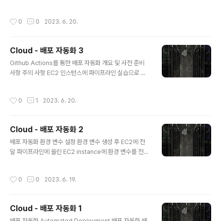
기 때문에 상황을 고려하여 판단을 내릴 수 있음 1. Forwa
스턴스로 전달하기 위해 CodeDeploy 설정을 진행함 C
rd Proxy Forward Proxy는 클라이언트 ..
odeDeploy 애플리케이션 생성하기 배포 > 애플리케이
작성시간
0
0
2023. 6. 20.
션을 클릭함 [애플리케이션 생성] 버튼을 클릭함 애플리케
이션 이름을 작성하고, 컴퓨팅 플랫폼은 EC2/온프레미스
를 선택함 애플리케이션 이름의 경우 Github Actions 워
Cloud - 배포 자동화 3
크플로에 작성이 필요함 애플리케이션이 생성되면 해당 애
글 내용
플리케이션 내에 배포 그룹을 생성함 배포 그룹 생성하기
Github Actions를 통한 배포 자동화 개요 및 사전 준비
배포 그룹은 방금 전 생성한 애플리케이션에 생성되어야
사항 주의 사항 EC2 인스턴스에 파이프라인 실습으로 인
함 다른 애플리케이션에 생성하고 있거나 애플리케이션 정
해 실행되고 있는 애플리케이션이 있다면 프로세스를 종료
보가 잘못된 경우 이전 진행 내역을 다시 진행해야 함 배포
함 이전에 진행한 실습으로 생긴 리소스를 리소스 이름을
작성시간
0
1
2023. 6. 20.
그룹 이름 역시..
확인한 후 모두 삭제하고 진행함 CodeBuild 빌드 프로젝
트 CodeDeploy 애플리케이션과 배포그룹 CodePipel
ine 파이프라인 EC2 인스턴스에 있는 이전 빌드 결과물
Cloud - 배포 자동화 2
안내되어 있는 이름 규칙을 반드시 지켜야 함 이름 규칙, 태
글 내용
그 등 안내에 따르지 않으면 리소스가 삭제될 수 있음 실습
배포 자동화 환경 변수 설정 환경 변수 생성 후 EC2에 전
에서 안내하는 기능이나 리소스 외에 다른 기능을 사용하
달 파이프라인에 올린 EC2 instance에 환경 변수를 전달
는 경우, 개인 Root 계정을 사용해야 함 프로젝트 사전 준
하는 방법 비밀번호와 같은 환경 변수는 외부에 노출되면
비 https://start.spring.io/ 를 통해 간단한 프로..
안 되기 때문에, 소스코드에 포함할 수 없음 AWS Param
작성시간
0
0
2023. 6. 19.
eter Store 서비스를 이용하면 EC2 instance에 환경
변수를 전달할 수 있음 Parameter Store 대시보드로 이
동 후, [ 파라미터 생성 ] 버튼을 클릭함 환경변수명과 값 입
Cloud - 배포 자동화 1
력 후, 우측 하단의 [ 파라미터 생성 ] 버튼을 클릭함 운영
글 내용
환경 구성 시 총 4개(spring.datasource.url, spring.d
배포 자동화 Automated Deployment 배포 자동화 배