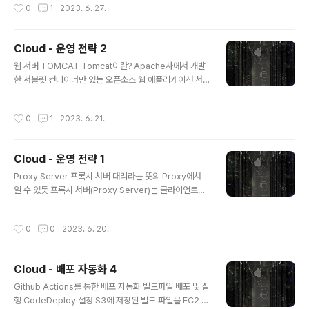
작성시간
0
1
2023. 6. 27.
M(자바가상머신) 위에서 동작하기 때문에 운영체제에 독
수 없었던 것으로 확인되었으며, 현재 Lombok을 사용하
립적이며, GarbageCollector를 통한 자동적인 메모리
고 있기 때문에 ..
관리가 가능하다는 것입니다. Java의 단점은 JVM 위에서
Cloud - 운영 전략 2
동작하기 때문에 실행 속도가 상대적으로 느리고, 다중 상
글 내용
속이나 타입에 엄격하며, 제약이 많다는 것입니다. JVM의
웹 서버 TOMCAT Tomcat이란? Apache사에서 개발
역할에 대해 설명해주세요. 자바 가상 머신(Java Virtual
한 서블릿 컨테이너만 있는 오픈소스 웹 애플리케이션 서
Machine)의 약자를 따서 줄여 부르는 용어로 JVM의 역
버 Spring Boot의 내장 서버이기 때문에 별도의 설치 과
할은 자바 애플리케이션을 클래스 로더를 통해 읽어 자바..
정 없이 자연스럽게 Tomcat을 사용함 Tomcat의 특징
작성시간
0
1
2023. 6. 21.
자바 애플리케이션을 위한 대표적인 오픈소스 WAS(Web
Application Server) 오픈소스이기 때문에 라이선스 비
용 부담 없이 사용할 수 있음 독립적으로도 사용 가능하며
Cloud - 운영 전략 1
Apache 같은 다른 웹 서버와 연동하여 함께 사용할 수 있
글 내용
음 Tomcat은 자바 서블릿 컨테이너에 대한 공식 구현체
Proxy Server 프록시 서버 대리라는 뜻의 Proxy에서
로, Spring Boot에 내장되어 있어 별도의 설치 과정이 필
알 수 있듯 프록시 서버(Proxy Server)는 클라이언트가
요하지 않음 Tomcat 실행 및 의존성 확인하기 IntelliJ 상
서버와 소통할 때, 서버에 바로 접근하지 않고 자신을 통해
단 메뉴바의 View > Tool Windo..
서버에 접근할 수 있도록 해주는 일종의 대리 서버 보통 일
작성시간
0
0
2023. 6. 20.
반 사용자는 지역이 제한되어 있는 서비스를 이용하기 위
해 우회하거나, 캐시를 통해 더 빠른 이용을 하기 위해 프록
시 서버를 사용함 프록시 서버의 종류 프록시 서버는 위치
Cloud - 배포 자동화 4
에 따라 Forward Proxy와 Reverse Proxy 두 가지로
글 내용
나뉨 프록시 서버가 클라이언트에 가까이 있는지, 서버에
Github Actions를 통한 배포 자동화 빌드파일 배포 및 실
가까이 있는지로 구분할 수 있음 각각 다른 목적을 기대하
행 CodeDeploy 설정 S3에 저장된 빌드 파일을 EC2 인