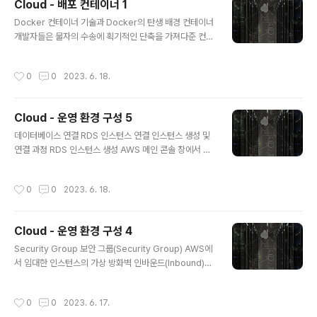
Cloud - 배포 컨테이너 1
이를 이용해 애플리케이션의 수평 확장이 가능함 이미지는
글 내용
기본 이미지(base image)로부터 (마치 git을 사용하는
Docker 컨테이너 기술과 Docker의 탄생 배경 컨테이너
것처럼) 변경 사항을 추가/커밋해서 또 다른 이미지를 만들
개발자들은 물자의 수송에 획기적인 단축을 가져다준 컨테
수도 있음 스프링부트 기반의 애플리케이션을 이미지로 만
이너 기술을 "소프트웨어 수송, 즉 배포에 사용할 수는 없
들고 싶은 경우, 스프링부트 초기 세팅 이미지를 기본 이미
을까?" 하는 생각을 하게 되었고, 그 결과로 리눅스 컨테이
작성시간
0
0
2023. 6. 18.
지로 삼고 내가 만든 ..
너(lxc)라는 것을 만들어내기에 이르렀음 리눅스 컨테이너
기술은 그 자체로 훌륭하고 완성된 기술이었지만, 애플리
케이션을 쉽게 컨테이너 화할 수 있는 생태계 혹은 커뮤니
Cloud - 운영 환경 구성 5
티가 없음 2013년에 등장한 도커(Docker)는 바로 Doc
글 내용
ker Hub라는 소프트웨어 저장소와 함께 빠르게 성장했
데이터베이스 연결 RDS 인스턴스 연결 인스턴스 생성 및
고, 그 결과 개발자들은 쉽게 애플리케이션을 포장하고, 컨
연결 과정 RDS 인스턴스 생성 AWS 메인 콘솔 창에서 RD
테이너 방식으로 실행할 수 있게 되었음 왜 Docker 인가?
S를 검색하여 RDS 메인 화면으로 이동함 사이드 바에 위
컨테이너 방식의 장점 의존성 충돌 문제를 해결해줌 개발
치한 &#39;데이터베이스&#39; 메뉴를 클릭하여 이동함
작성시간
0
0
2023. 6. 18.
과 배포 환경을 일치..
데이터베이스 메뉴로 이동한 뒤, 화면에 보이는 &#39;데
이터베이스 생성&#39; 버튼을 클릭함 데이터베이스 생성
버튼을 클릭하면 DB 인스턴스의 생성과 관련해서 여러 가
Cloud - 운영 환경 구성 4
지 옵션을 지정할 수 있는 페이지가 보이는데, 우선 데이터
글 내용
베이스 엔진 옵션을 선택해야 함 MySQL을 사용할 것이기
Security Group 보안 그룹(Security Group) AWS에
때문에 MySQL을 선택함 데이터베이스 엔진을 MySQL
서 임대한 인스턴스의 가상 방화벽 인바운드(Inbound)와
로 선택하고 페이지의 스크롤을 살짝 아래로 내리시면 템
아웃바운드(Outbound)에 대한 규칙을 설정할 수 있음 인
플릿 옵션이 나오는데, 여기서 프리 티어 옵션을 선택함 설
바운드 : 인스턴스로 들어가는 트래픽 EC2 인스턴스로 들
작성시간
0
0
2023. 6. 17.
정 옵션 창으로 이동하여 ..
어오는 트래픽에 대한 규칙 인바운드 규칙에 허용되지 않