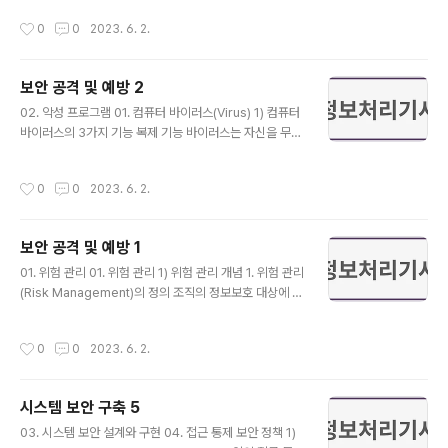
어 자체의 결함에 의해 보안 상 취약점을 가질 수 있음 2)
주소를 바꾸어서 해킹하는 기법 공격자가 자신이 전송하는
작성시간
0
0
2023. 6. 2.
I..
패킷에 다른 호스트의 IP 주소를 담아서 전송하는 공격 승
인 받은 사용자인 것처럼 시스템에 접근하거나 네트워크
상에서 허가된 주소로 가장하여 접근 통제를 우회하는 행
보안 공격 및 예방 2
위로 스푸핑은 의도적인 행위를 위해 타인의 신분으로 위
글 내용
장하는 것을 말함 ARP 스푸핑 ARP Spoofing과 유사한
02. 악성 프로그램 01. 컴퓨터 바이러스(Virus) 1) 컴퓨터
IP Spoofing은 공격자가 클라이언트의 IP 주소를 확보하
바이러스의 3가지 기능 복제 기능 바이러스는 자신을 무한
여 실제 클라이언트처럼 패스워드 없이 서버에 접근함 2)
히 복사하려고 노력함 자기 복제를 통해 네트워크에 연결
Sniffing(스니핑) 엿보기, 통신망 상에 전송되는 패킷 정보
된 다른 컴퓨터를 감염시킴 사용자 컴퓨터 내에서 자신 또
작성시간
0
0
2023. 6. 2.
를..
는 자신의 변형을 다른 실행 프로그램에 복제하여 그 프로
그램을 감염시킴 은폐 기능 바이러스는 특정 파일 속에 자
신을 숨기며, 바이러스 자신의 존재를 파악하지 못하도록
보안 공격 및 예방 1
특정 파일의 크기도 그대로 유지함 파괴 기능 바이러스는
글 내용
항상 활동하거나 컴퓨터 시스템이 특정한 조건이 되면 동
01. 위험 관리 01. 위험 관리 1) 위험 관리 개념 1. 위험 관리
작하도록 되어 있음 바이러스는 컴퓨터 시스템이 느려지게
(Risk Management)의 정의 조직의 정보보호 대상에 대
하거나 오작동을 일으키게 하며 특정 파일을 파괴하기도
한 위험을 수용할 수 있는 수준으로 유지하기 위해 정보보
함 2) 감염 위치에 따른 분류 부트 바이러스 컴퓨터의 전원
호 대상에 대한 위험을 분석하는 과정 위험으로부터 정보
작성시간
0
0
2023. 6. 2.
이 켜지면 디스크 드라이브는 디스크..
대상을 보호하기 위하여 효율적인 보호 대책을 마련하는
단계 경제적인 범위에서 위험을 최소화하는 보안 대책을
준비하는데 필요한 정보를 제공함 2. 위험 관리 절차 위험
시스템 보안 구축 5
분석의 범위 선정 : 업무, 조직, 정보의 중요성 및 기술적 특
글 내용
성에 따른 위험 분석 범위를 선정함 위험 분석의 계획 수립
03. 시스템 보안 설계와 구현 04. 접근 통제 보안 정책 1)