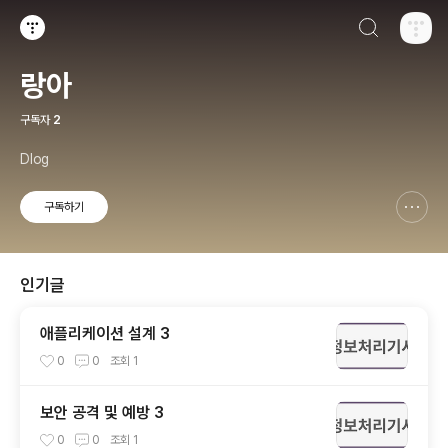
검색하기
티스토리
랑아
구독자
2
Dlog
구독하기
신고하기 레이어
열기
인기글
애플리케이션 설계 3
0
0
조회
1
보안 공격 및 예방 3
0
0
조회
1