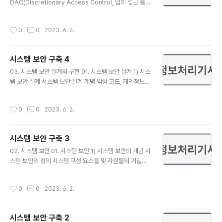
: 효율적인 위험 분석 방법을 선택하고, 위험 분석 계획을
DAC(Discretionary Access Control, 임의 접근 통
수립함 정보보호 대상 분석 : 정보보호 대상을 식별하고, 기
제) 정책 가장 널리 사용되는 모델로 오늘날 대부분 운영체
밀성, 무결성, 가용성의 문제가 발생하였을 경우의 영향을
제에서 채택하여 사용하고 있음 사용자의 신원 정보를 통
작성시간
0
0
2023. 6. 2.
측..
해 권한의 부여 및 회수에 대한 메커니즘을 기반으로 함 다
른 사용자의 경우 특정 객체의 데이터 조작 행위를 위해서
는 DBMS로부터 권한을 부여 받아야 함 DBMS에서 GR
시스템 보안 구축 4
ANT 명령어는 객체에 대한 권한을 사용자에게 부여하기
글 내용
위해 활용하고, REVOKE 명령어는 사용자에게 권한을 회
03. 시스템 보안 설계와 구현 01. 시스템 보안 설계 1) 시스
수하는 상황에서 사용함 데이터 소유자에게 권한을 부여하
템 보안 설계 시스템 보안 설계 개념 악성 코드, 개인정보
기 때문에 구현과 변경이 용이함 정보 소유자가 정보의 보
유출, 중요 정보 노출 및 비밀 데이터 손실 등의 비즈니스
안 등급을 결정하고 이에 대한 정보의 접근 제어를 설정하
문제를 방지하고 해결하기 위해 안전한 정보 시스템 환경
작성시간
0
0
2023. 6. 2.
는 모델 사용자..
을 구축함 관리적, 기술적, 물리적 보안 차원에서 정보 시스
템의 보안 구축 계획을 수립하고 정보 시스템 보안 설계서
를 작성하는 것을 의미함 비즈니스 문제와 정보 시스템 보
시스템 보안 구축 3
안 설계 개념도 비즈니스 문제 : 악성 소프트웨어, 개인정보
글 내용
유출, 중요 정보 노출, 비밀 데이터 손실이 발생함 정보 시
02. 시스템 보안 01. 시스템 보안 1) 시스템 보안의 개념 시
스템 보안 설계 : 관리적, 기술적, 물리적 보안 설계 정보 시
스템 보안의 정의 시스템 구성 요소들 및 자원들의 기밀성,
스템 : 악성 코드 식별, 중요 데이터 보호, 비밀 데이터 암호
무결성, 가용성을 보장하기 위해 취해지는 활동 외부 피해
화 비즈니스 해결책 : 악성 코드 감소, 중요 정보보호, 비..
와 내부 피해로부터 조직이 보유한 컴퓨터 시스템, 기록 및
작성시간
0
0
2023. 6. 2.
정보 자원들을 보호하는 활동 시스템 보안 범위 시스템 보
안은 주로 계정과 패스워드 관리, 세션 관리, 접근 제어, 권
한 관리, 로그 관리 및 취약점 관리 등이 포함됨 2) 시스템
시스템 보안 구축 2
보안 절차 시스템 보안 절차의 목적 정의 시스템 보안 절차