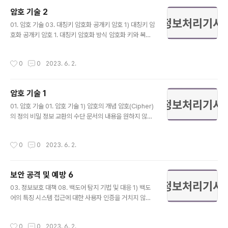
가 불가능함 평문 비트들을 블록화해야 하므로 블록의 크
암호 기술 2
기에 따라 암호화 속도가 지연될 수 있음 대부분 64, 80, 1
글 내용
28, 256비트 크기의 키를 이용함 암호화 과정에서의 오류
01. 암호 기술 03. 대칭키 암호화 공개키 암호 1) 대칭키 암
는 여러 변환 과정의 영향을 미치므로 오류의 파급력이 큼
호화 공개키 암호 1. 대칭키 암호화 방식 암호화 키와 복호
블록 암호는 구현이 용이하며 혼돈과 확산 이론을 기반으
화 키가 동일함 송신 측과 수신 측이 통신하기 전에 키를 분
로 설계됨 2) 블록 암호의 알고리즘 구조 Feistel 암호 구
해하고 보관하고 있어야 함 송수신 측 모두가 키를 비밀리
작성시간
0
0
2023. 6. 2.
조 : DE..
에 보관하고 있어야 함 키 분배가 공개키 암호화 방식에 비
해 어려움 대칭키(비밀키) 암호화 방식은 공개키 암호화 방
식보다 단순하고 암호화 속도가 빠름 대칭키(비밀키) 암호
암호 기술 1
화 방식은 데이터를 변환하는 방법에 따라 블록 암호와 스
글 내용
트림 암호로 구분됨 비밀키, 관용키, 단일키 암호화 방식이
01. 암호 기술 01. 암호 기술 1) 암호의 개념 암호(Cipher)
라고도 함 DES(Data Encryption Standard)가 가장 대
의 정의 비밀 정보 교환의 수단 문서의 내용을 원하지 않는
표적인 알고리즘 2. 공개키 암호화 방식 암호화 키와 복호
제 3자가 판독할 수 없도록 글자, 숫자, 부호 등을 변경하는
화 키가 다름 암호화 키와 복호화 키를 생성하여 암호화 키
것 암호학(Cryptography)의 정의 암호는 누구나 알아볼
작성시간
0
0
2023. 6. 2.
는..
수 있는 문서를 해독 불가능한 형태인 암호문으로 변형하
거나, 암호화된 문서를 해독 가능한 형태로 변환하기 위한
원리, 수단, 방법 등을 취급하는 기술 중요한 정보나 메시지
보안 공격 및 예방 6
또는 신호를 지정된 사람 외에는 알아보지 못하도록 표현
글 내용
하는 방법의 개발과 암호화된 정보를 해독하는 방법의 개
03. 정보보호 대책 08. 백도어 탐지 기법 및 대응 1) 백도
발을 포함함 암호학은 암호화와 암호 분석으로 구분됨 2)
어의 특징 시스템 접근에 대한 사용자 인증을 거치지 않고,
암호 관련 용어 평문(Plaintext) 송신 측과 수신 측 사이에
응용 프로그램 또는 시스템에 접근할 수 있도록 하는 조치
서 주고 받고자 하는 일반적인 문장으로 누구나 알아볼..
시스템 관리자가 패스워드를 잃어버리게 되는 경우처럼 만
작성시간
0
0
2023. 6. 2.