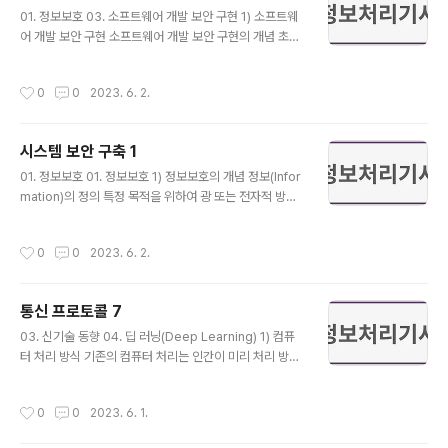
글 내용
서는 시스템의 도입, 설치, 운영, 폐기 등 시스템의 안전한
01. 정보보호 03. 소프트웨어 개발 보안 구현 1) 소프트웨
관리를 위해 준수하여야 할 업무 절차를 정의함 시스템의
어 개발 보안 구현 소프트웨어 개발 보안 구현의 개념 초기
불법 사용을 금지하고, 정보 자산을 보호하는 데 목적이 있
설계 단계의 기능 명세서에 따라 기본 설계서를 작성하고
음 적용 범위 결정 회사의 주요 시스템 및 이를 관리, 운영
상세 설계서 등에 반영된 보안 요구사항을 응용 프로그램
작성시간
0
0
2023. 6. 2.
하는..
개발자가 직접 구현함 소프트웨어 개발 보안 구현의 고려
사항 개인정보 입력 시 암호화되어야 하는 범위를 결정함
소프트웨어 플랫폼을 확인하여 보안 모듈을 선택함 보안
시스템 보안 구축 1
구축 전문 업체의 확인을 통해 소프트웨어 플랫폼에 맞는
글 내용
응용 프로그램 방식의 솔루션을 제공해 줄 수 있는지 확인
01. 정보보호 01. 정보보호 1) 정보보호의 개념 정보(Infor
해야 함 응용 프로그램 방식에서의 암호화 부분은 텍스트
mation)의 정의 특정 목적을 위하여 광 또는 전자적 방식
로 전송되는 부분만을 암호화하여, 이미지와 같이 암호화
으로 처리되어 부호, 문자, 음성, 음향 및 영상 등으로 표현
가 불필요한 부분을 제외하고 적절히 암호화 적용 부분을
된 모든 종류의 자료 또는 지식 정보화(Informationizati
작성시간
0
0
2023. 6. 2.
결정함 응용 프로그램 방식의 보안 구축을 완..
on)의 정의 정보를 생산, 유통 또는 활용하여 사회 각 분야
의 활동을 가능하게 하거나 그러한 활동의 효율화를 도모
하는 것 정보보호(Information Security)의 정의 정보의
통신 프로토콜 7
수집, 가공, 저장, 검색, 송신, 수신 중 발생할 수 있는 정보
글 내용
의 훼손, 변조, 유출 등을 방지하지 위한 관리적, 기술적 수
03. 신기술 동향 04. 딥 러닝(Deep Learning) 1) 컴퓨
단을 마련하는 것 정보보호의 목적 및 특징 정보보호의 궁
터 처리 방식 기존의 컴퓨터 처리는 인간이 미리 처리 방식
극적인 목적은 정보보호 시스템을 구축하여 정보의 수집,
으로 알려주고, 입력에 대한 결과를 얻는 방식 데이터를 입
가공, 저장, 검색, 송신, 수신..
력하면 미리 정해준 연산 순서에 따라 연산하여 결과를 출
작성시간
0
0
2023. 6. 1.
력해줌 2) 머신 러닝(Machine Learning) 입력 데이터와
처리된 결과만을 알려줌 머신 러닝은 처리 방식을 미리 알