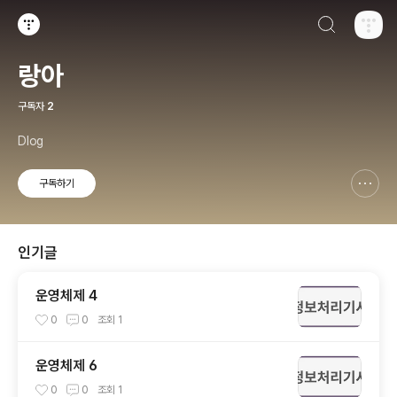
검색하기
티스토리
랑아
구독자
2
Dlog
구독하기
신고하기 레이어
열기
인기글
운영체제 4
0
0
조회
1
운영체제 6
0
0
조회
1