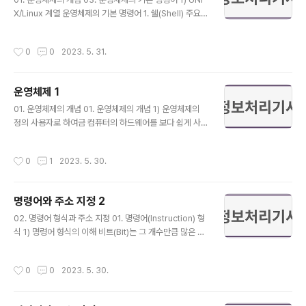
비 상태에서 대기하고 있는 프로세스 중 하나가 CPU를 할
X/Linux 계열 운영체제의 기본 명령어 1. 쉘(Shell) 주요
당 받아 실행 상태로 변하는 시점 지정된 결과를 얻기 위한
기능 Shell은 컴퓨터 내부를 관리하는 커널과 사용자 간을
일련의 계통적 동작 목적 또는 결과에 따라 발생되는 사건
연결하는 Command 창 세션별 변수를 설정, 운영체제를
작성시간
0
0
2023. 5. 31.
들의 과정 비동기적 행..
사용자가 원하는 상태로 설정하도록 지원함 사용자 요청에
기반을 둔 명령어를 작성함 백그라운드 처리, 서브 Shell을
생성함 일련의 명령어를 묶어 처리하는 스크립트 기능 지
운영체제 1
원 등이 있음 UNIX/Linux는 최상위 유저를 CLI 환경에서
글 내용
#으로, 일반 유저를 $로 표시함 명령어는 파일 및 디렉터
01. 운영체제의 개념 01. 운영체제의 개념 1) 운영체제의
리 관리, 유저 관리, 권한 관리, 프로세스 관리, 통신 관련 등
정의 사용자로 하여금 컴퓨터의 하드웨어를 보다 쉽게 사
으로 구분될 수 있음 2. UNIX의 주요 명령어 프로세스 관
용할 수 있도록 인터페이스를 제공해 주는 소프트웨어 사
련 명령어 명령어 역할 fork 시스템..
용자 편의성을 위한 인터페이스인 동시에 다양한 자원을
작성시간
0
1
2023. 5. 30.
관리하는 자원 관리자 하드웨어를 제어하는 시스템 소프트
웨어 하드웨어와 소프트웨어 리소스를 관리하고 컴퓨터 프
로그램을 위한 공통 서비스를 제공하는 소프트웨어를 의미
명령어와 주소 지정 2
함 컴퓨터의 제한된 자원들인 프로세서(CPU), 기억 장치
글 내용
(ROM, RAM), 입출력 장치, 디스크, 네트워크 장비 등의
02. 명령어 형식과 주소 지정 01. 명령어(Instruction) 형
효율적인 관리를 위한 프로그램들의 집합 하드웨어를 효과
식 1) 명령어 형식의 이해 비트(Bit)는 그 개수만큼 많은 정
적으로 활용할 수 있도록 펌웨어나 소프트웨어로 만들어진
보를 저장할 수 있으며, 용도에 따라 필드로 나눌 수 있음
프로그램 컴퓨터 본체 및 각 주변 장치를 가장 능률적이고,
필드의 수, 배치 방법, 각 필드에 포함되는 0과 1의 개수를
작성시간
0
0
2023. 5. 30.
경제적으로 사용할 수 있도록 하는 프로..
정의한 것을 명령어 형식이라고 함 명령어 형식에 따라 정
보의 양이 달라지기 때문에 용도에 따라 적절하게 구성해
야 함 명령어 형식은 연산 코드(Operation, 연산자)와 연