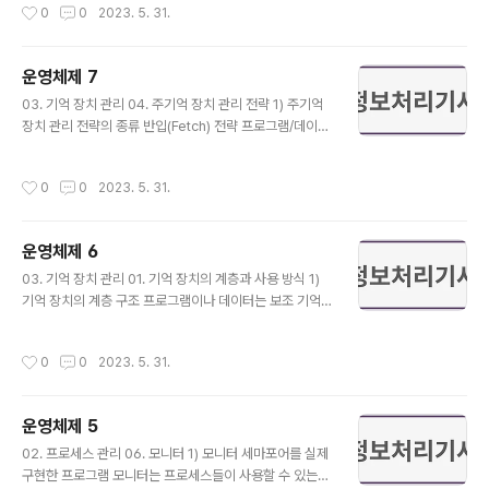
작성시간
0
0
2023. 5. 31.
을 몇 개로 분할한 블록으로 한 개의 섹터는 일반적으로 51
2byte ~ 1,024byte 용량을 가짐 IPL(Initial Program
Loader) 디스크에 접근할 때 디스크의 물리적인 정보를
운영체제 7
제공함 일반적으로 부트(Boot) 섹터라고 함 물리적인 정
글 내용
보는 트랙 수, 섹터 수, 섹터 당 byte 수 등 FAT(File Allo
03. 기억 장치 관리 04. 주기억 장치 관리 전략 1) 주기억
cation Table) 사용자가 해당 클러스터의 포인트 정보(위
장치 관리 전략의 종류 반입(Fetch) 전략 프로그램/데이터
치 정보)를 실수로 지우는 것을 예방하고 블록 접근을 빠르
를 주기억 장치로 가져오는 시기를 결정하는 전력 요구 반
게 하기 위하..
입(Demand Fetch) 새로 반입된 데이터나 프로그램을 주
작성시간
0
0
2023. 5. 31.
기억 장치에 언제 위치 시킬 것인가를 결정하는 방법 예상
반입(Anticipatory Fetch) 앞으로 요구될 가능성이 큰 데
이터 또는 프로그램을 예상하여 주기억 장치로 미리 옮기
운영체제 6
는 방법 배치(Placement) 전략 프로그램/데이터를 주기
글 내용
억 장치 내의 어디로 위치 시킬 것인가를 결정하는 전략 최
03. 기억 장치 관리 01. 기억 장치의 계층과 사용 방식 1)
초적합, 최적적합, 최악적합이 있음 교체(Replacement)
기억 장치의 계층 구조 프로그램이나 데이터는 보조 기억
전략(= 페이지 교체 알고리즘) 주기억 장치 내의 빈 공간
장치에 저장되어 있다가 실행에 의해서 주기억 장치로 적
확보를 위해 제거할 프로그램/데이터를 선택하는..
제 되는데, 적재된 프로그램이나 데이터는 CPU에서 가져
작성시간
0
0
2023. 5. 31.
와 레지스터에 기억시킨 후 연산 장치를 통해 연산하거나
제어를 하게 됨 프로그램이나 데이터들은 보조 기억 장치,
주기억 장치를 통하여 CPU 내에 레지스터로 이동이 되는
운영체제 5
과정에서 속도의 차이가 발생하고, 이러한 속도 차이를 캐
글 내용
시, 버퍼, 스풀 영역을 두어 극복하게 됨 스풀(Spool)은 보
02. 프로세스 관리 06. 모니터 1) 모니터 세마포어를 실제
조 기억 장치에서 주기억 장치로 프로그램이나 데이터가
구현한 프로그램 모니터는 프로세스들이 사용할 수 있는