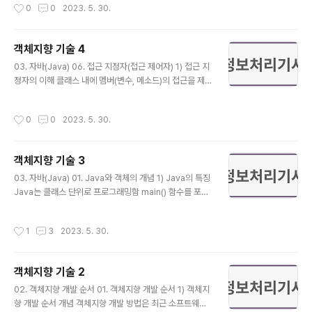
작성시간
0
0
2023. 5. 30.
용 모델링 언어 요구분석, 설계, 구현 등의 소프트웨어 개발
과정에서, 개발자 간의 의사소통을 원활하게 이루어지게
하기 위하여 표준화한 모델링 언어 모델링에 대한 표현이
객체지향 기술 4
정확하고 오류가 적은 논리적인 표기법 2) UML의 특징 가
글 내용
시성 쉽게 보이는 정도 소프트웨어를 이해하기 쉽게 표현
03. 자바(Java) 06. 접근 지정자(접근 제어자) 1) 접근 지
해줌 반복적, 점진적으로 구체화하여 소프트웨어의 가시성
정자의 이해 클래스 내에 멤버(변수, 메소드)의 접근을 제
을 제공함 명세화 UML로 그려진 소프트웨어 설계 문서는
한하기 위한 예약어 2) 접근 지정자의 종류 private 외부
소프트웨어의 기능을 자세하게 설명함 단순 표기법이 아닌
객체에서 사용할 수 없고, 자신의 클래스에서만 사용 가능
작성시간
0
0
2023. 5. 30.
구현에 필요한 개..
함 가능한 모든 접근은 private로 선언하여 정보 은폐를
권장함 private 사용이 많으면 그만큼 부작용이 최소화됨
멤버 변수 접근은 멤버 메소드로 사용하여 접근하도록 함
객체지향 기술 3
default(생략 시) 하위 클래스나 다른 패키지에서는 사용
글 내용
할 수 없고, 자신의 클래스와 같은 패키지에서 사용할 수 있
03. 자바(Java) 01. Java와 객체의 개념 1) Java의 특징
음 가능한 생략하지 말고 접근 지정자를 선언하여 사용함
Java는 클래스 단위로 프로그래밍함 main() 함수를 포함
protected 다른 패키지에서 사용할 수 없고, 자신의 클래
한 클래스명과 파일명이 같아야 함 파일명과 클래스명이
스와 같은 패키지, 하위 클래스에서 사용할 수 있음..
같은 클래스가 가장 먼저 실행되는 클래스 2) 객체(Objec
작성시간
1
3
2023. 5. 30.
t) 이해하기 객체는 움직이거나 동작할 수 있는 모든 사물
이나 실체를 말함 대부분 모든 명사 형태로 표현할 수 있는
것이면 모두 객체가 될 수 있음 컴퓨터의 기술이 계속 발전
객체지향 기술 2
하면서 사람의 직접적인 일상에 접근되므로 객체는 실세계
글 내용
의 접근 기술이라고 함 사람, 자동차, 컴퓨터, 자전거 등 동
02. 객체지향 개발 순서 01. 객체지향 개발 순서 1) 객체지
작할 수 있는 것들이 모두 객체가 될 수 있음 객체 프로그래
향 개발 순서 개념 객체지향 개발 방법은 최근 소프트웨어