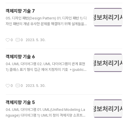
그램 개발에 사용되는 제품들의 성능과 라이선스 그리고
사용 편의성 등에 관한 내용을 파악해야 함 2) 프로그램 개
객체지향 기술 7
발 언어의 선정 1. 개발 언어의 선정 기준 적정성 : 대상 업
글 내용
무의 성격, 즉 개발하고자 하는 시스템이나 응용 프로그램
05. 디자인 패턴(Design Pattern) 01. 디자인 패턴 1) 디
의 목적에 적합해야 함 효율성 : 프로그래밍의 효율성이 고
자인 패턴의 개념 유사한 문제를 해결하기 위해 설계들을
려되어야 함 이식성 : 일반적인 컴퓨터 및 운영체제에 개발
분류하고 각 문제 유형별로 가장 적합한 설계를 일반화하
환경이 설치 가능해야 함 친밀성 : 프로그래머가 언어를 이
여 체계적으로 정리해 놓은 것으로 소프트웨어 개발에서
작성시간
0
0
2023. 5. 30.
해하고 사용할 수 있어야..
효율성과 재사용성을 높일 수 있음 생산성을 향상시키기
위해 반복적으로 나타나는 문제 해법들을 전문가들의 경험
을 모아서 정리한 일관된 솔루션이라고 할 수 있음 디자인
객체지향 기술 6
패턴을 참고하여 개발할 경우 개발의 효율성과 유지보수
글 내용
성, 운용성 등의 품질이 높아지며, 프로그램의 최적화를 도
04. UML 다이어그램 02. UML 다이어그램의 관계 표현
움 소프트웨어 아키텍처나 소프트웨어 프레임워크와 다르
1) 클래스 표기 형식 접근 제어 지정자의 기호 ＋(public) :
기, 기능보다 구조, 가독성 및 확장성에 비중을 둠 2) GoF
누구든 접근할 수 있음 －(private) : 클래스 내부에서만
디자인 패턴 에리히 감마(Erich Gamma), 랄프 존슨(Ral
사용할 수 있음 #(protected) : 동일 패키지나 상속 관계
작성시간
0
0
2023. 5. 30.
ph Johnson..
에 있는 하위 클래스에서만 사용할 수 있음 ~(package) :
동일 패키지에 있는 클래스의 객체들만 접근할 수 있음 2)
클래스 간의 관계 표현(Relationship) 연관 관계 실선이
객체지향 기술 5
나 화살표 하나의 클래스가 다른 클래스에서 제공하는 기
글 내용
능이 있음을 표시함 일반 관계 빈 삼각형 실선 상속 관계에
04. UML 다이어그램 01. UML(Unified Modeling La
있을 때 표시함 집합 관계 마름모 화살표 한 객체가 다른 객
nguage) 다이어그램 1) UML의 정의 객체지향 소프트웨
체를 포함하는 집약 관계와 부분 객체가 전체 객체에 속하
어 개발 과정에서 산출물을 가시성, 명세화, 문서화할 때 사
는 합성 관계를 표시함 의존 관계..
용되는 모델링 기술 방법론을 통합하여 만든 표준화된 범