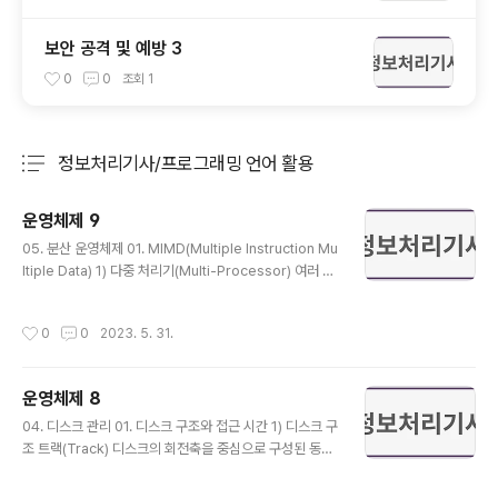
보안 공격 및 예방 3
0
0
조회
1
정보처리기사/프로그래밍 언어 활용
분류 전체보기
주요 글 목록
운영체제 9
글 내용
05. 분산 운영체제 01. MIMD(Multiple Instruction Mu
ltiple Data) 1) 다중 처리기(Multi-Processor) 여러 개
의 CPU가 하나의 메모리를 공유함 CPU들이 하나의 메모
리에 연결되어 있으므로 강결합 구조 병렬 처리 시스템에
작성시간
0
0
2023. 5. 31.
적합함 전송 지연이 짧고 데이터 처리율이 높음 프로세스
간 통신은 공유 메모리를 통해 이루어짐 공유 메모리를 차
지하려는 프로세스 간의 경쟁이 발생함 기억 장소가 하나
운영체제 8
이므로 운영체제도 하나 모든 CPU가 동등한 입장이므로
글 내용
대칭적 구조 2) 다중 컴퓨터(Multi-Computer) 여러 개
04. 디스크 관리 01. 디스크 구조와 접근 시간 1) 디스크 구
의 CPU가 독립적인 메모리를 사용함 CPU가 독립적인 메
조 트랙(Track) 디스크의 회전축을 중심으로 구성된 동심
모리에 연결되어 있으므로 약결합 구조 분산 처리 시스템
원 모양으로 디스크의 종류마다 개수가 모두 다름 일반적
에 적합함 전송 지연이 길고 데이터 처리율이 ..
으로 200트랙(0 ~ 199 트랙) 섹터(Sector) 하나의 트랙