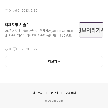
밍은 객체를 정의하고 생성하여 객체 간의 관계를 맺어 프
제품의 전형적인 타입인 사용자 중심, 대화식 프로그램의
로그래밍하는 것 3) 객체 고유의 속성과 동작, 행위 객체 ..
개발에 적합한 방식 객체지향 설계와 분석은 전통적인 기
작성시간
0
0
2023. 5. 30.
법인 폭포수 모형처럼 단계가 명확히 구분되지 않음 뚜렷
이 구분되지 않기 때문에 분석 설계 및 구현 단계들 사이의
의미적 갭(Gap)이 작음 2) 객체지향 개발 순서 개념도 0
객체지향 기술 1
2. 객체 지향 분석(OOA : Object Oriented Amalysi
글 내용
s) 1) 객체지향 분석의 특징 객체지향 분석은 문제 영역의
01. 객체지향 기술의 개념 01. 객체지향(Object Oriente
분석 대상을 형식적인 전략으로 기술하는 단계 소프트웨어
d) 기술의 개념 1) 객체지향 기술의 등장 배경 1960년도
를 개발하기 위한 비즈니스를 객체와 속성, 클래스와 멤버,
초기부터 시작된 객체지향 기술은 소프트웨어 개발 규모가
전체와 부분 등으로 나누어서 분석해 내는 기법 분석가에
점점 대형화 되면서 "소프트웨어 개발에 투입되는 시간과
작성시간
0
0
2023. 5. 29.
게 주요..
비용 등 여러 가지의 문제점을 해결하고 어떻게 하면 소프
트웨어 개발을 손쉽게 할 수 있을까?"하는 요구에서 시작
됨 과거 기술 측면 절차적 설계 : 프로그램을 순차적으로 수
더보기
행시키는 방법으로 자료 구조와 명령 중심으로 프로그램을
나열하듯이 개발하는 방법 모듈화된 설계 : 객체라는 개념
이 등장하기 이전에 모듈, 함수를 계층적으로 조립하면서
개발하는 구조화된 방법 개발자 측면 소프트웨어 위기를
해결하기 위한 대안, 생산성 저하로 인한 재사용성의 증대,
확장성의 필요가 절실..
의안내
티스토리
로그인
고객센터
© Daum Corp.