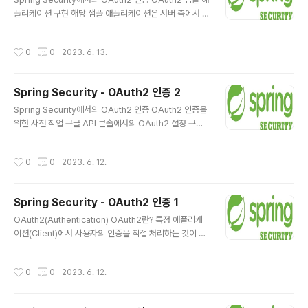
에 OAuth 2 + JWT를 제대로 잘 적용하기 위해서는 먼
플리케이션 구현 해당 샘플 애플리케이션은 서버 측에서 H
저 OAuth 2의 인증 처리 흐름과 JWT를 통한 자격 증명
TML을 렌더링 해주는 SSR(Server Side Rendering)
정보 제공 ..
방식의 애플리케이션을 구현함 의존성 추가 OAuth2 인증
작성시간
0
0
2023. 6. 13.
을 사용하기 위해 제일 먼저 해야 할 작업은 OAuth2에 대
한 의존성을 추가하는 것 ... dependencies { impleme
ntation &#39;org.springframework.boot:spring-
Spring Security - OAuth2 인증 2
boot-starter-data-jpa&#39; implementation &#
글 내용
39;org.springframework.boot:spring-boot-star
Spring Security에서의 OAuth2 인증 OAuth2 인증을
ter-validation&#39; implementation &#39;org.s
위한 사전 작업 구글 API 콘솔에서의 OAuth2 설정 구글
pri..
의 OAuth 2 시스템을 이용하기 위해서는 먼저 구글 API
및 서비스 콘솔에서 OAuth 2 시스템을 이용하기 위한 클
작성시간
0
0
2023. 6. 12.
라이언트 ID와 Secret을 생성해야 함 1. 프로젝트 생성 메
인 화면의 프로젝트 만들기를 클릭함 만약 링크가 보이지
않는다면 상단의 프로젝트 선택을 클릭한 후, 오픈된 팝업
Spring Security - OAuth2 인증 1
에서 새 프로젝트 링크를 클릭함 새로운 프로젝트를 만듦
글 내용
프로젝트의 이름을 입력하고, 나머지 항목을 디폴트 항목
OAuth2(Authentication) OAuth2란? 특정 애플리케
으로 사용하면 됨 생성한 프로젝트는 만들어지기까지 1분
이션(Client)에서 사용자의 인증을 직접 처리하는 것이 아
내외의 시간을 기다려야 함 사용 설정된 API 및 서비스 상
니라 사용자 정보를 보유하고 있는 신뢰할 만한 써드 파티
단에 프로젝트 선택 메뉴를 클릭하고 생성한 프로젝트를
애플리케이션(GitHub, Google, Facebook 등)에서 사
작성시간
0
0
2023. 6. 12.
선택함..
용자의 인증을 대신 처리해 주고 Resource에 대한 자격
증명용 토큰을 발급한 후, Client가 해당 토큰을 이용해 써
드 파티 애플리케이션의 서비스를 사용하게 해주는 방식 O