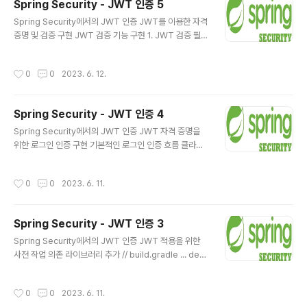
Spring Security - JWT 인증 5
Auth 2를 사용하는 애플리케이션 유형 써드 파티 애플리
글 내용
케이션에서 제공하는 API의 직접적인 사용 Google, Git
Spring Security에서의 JWT 인증 JWT를 이용한 자격
hub, Facebook 같은 신뢰할만한 써드 파티 애플리케이
증명 및 검증 구현 JWT 검증 기능 구현 1. JWT 검증 필터
션에서 제공하는 API를 직접적으로 사용하는 애플리케이
구현 JWT 검증을 위해 가장 먼저 해야 할 작업은 JWT를
션을 구현하는데 OAuth 2를 사용할 수 ..
검증하는 전용 Security Filter를 구현하는 것 import c
작성시간
0
0
2023. 6. 12.
om.codestates.auth.jwt.JwtTokenizer; import c
om.codestates.auth.utils.CustomAuthorityUtils; i
mport org.springframework.security.authentica
Spring Security - JWT 인증 4
tion.UsernamePasswordAuthenticationToken; i
글 내용
mport org.springframework.security.core.Auth
Spring Security에서의 JWT 인증 JWT 자격 증명을
entication; import org.s..
위한 로그인 인증 구현 기본적인 로그인 인증 흐름 클라이
언트가 서버 측에 로그인 인증을 요청함(Username/Pas
sword를 서버 측에 전송) 로그인 인증을 담당하는 Secu
작성시간
0
0
2023. 6. 11.
rity Filter(JwtAuthenticationFilter)가 클라이언트의
로그인 인증 정보를 수신함 Security Filter가 수신한 로
그인 인증 정보를 AuthenticationManager에게 전달해
Spring Security - JWT 인증 3
인증 처리를 위임함 AuthenticationManager가 Custo
글 내용
m UserDetailsService(MemberDetailsService)
Spring Security에서의 JWT 인증 JWT 적용을 위한
에게 사용자의 UserDetails 조회를 위임함 Custom Us
사전 작업 의존 라이브러리 추가 // build.gradle ... dep
erDetailsService(MemberD..
endencies { implementation &#39;org.springfra
mework.boot:spring-boot-starter-data-jpa&#3
작성시간
0
0
2023. 6. 11.
9; implementation &#39;org.springframework.b