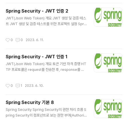
oot:spring-boot-starter-validation&#39; imple
mentation &#39;org.springframework.boot:spri
Spring Security - JWT 인증 2
ng-boot-starter-web&#39; testImplementation
글 내용
&#39;org.springframework.boot:spring-boot-s
JWT(Json Web Token) 개요 JWT 생성 및 검증 테스
tarter-test&..
트 JWT 생성 및 검증 테스트를 위한 프로젝트 설정 Sprin
g Boot 기반의 템플릿 프로젝트 생성 및 의존 라이브러리
추가 JWT 생성 및 검증 테스트를 수행하기 위해 필요한 J
작성시간
0
0
2023. 6. 11.
WT 라이브러리 JWT를 위한 대표적인 라이브러리에는 jj
wt와 Java JWT가 있으며, Java 진영에서는 jjwt를 가
장 많이 사용함 dependencies { // (1) implementati
Spring Security - JWT 인증 1
on &#39;org.springframework.boot:spring-boo
글 내용
t-starter-security&#39; implementation &#39;o
JWT(Json Web Token) 개요 토큰 기반 자격 증명 HT
rg.springframework.boot:spring-boot-starter-
TP 프로토콜은 request를 전송한 후, response를 수
web&#39; testIm..
신하게 되면 연결을 끊는 비 연결성(Connectionless)의
특성을 가지고 있고 또한 request와 response에 대한
작성시간
0
1
2023. 6. 10.
상태를 저장하지 않는 비 상태성(Stateless)의 특성이 있
기 때문에 로그인 인증이 성공적으로 수행되었다 하더라도
서버 측에서는 매번 request를 수신할 때마다 이 reque
Spring Security 기본 8
st가 인증된 사용자가 보낸 request인지 알 방법이 없음
글 내용
이러한 HTTP 특성으로 인해 사용자의 인증이 성공적으로
Spring Security Spring Security의 권한 처리 흐름 S
이루어졌을 때, 인증된 사용자 request의 상태를 유지하
pring Security의 컴포넌트로 보는 권한 부여(Authoriz
기 위한 수단이 필요하게 되었으며 대표적인 수단으로 세
ation) 처리 흐름 Spring Security Filter Chain에서 U
션이 있음 세션 기반 자격 증명 방식 ..
RL을 통해 사용자의 액세스를 제한하는 권한 부여 Filter