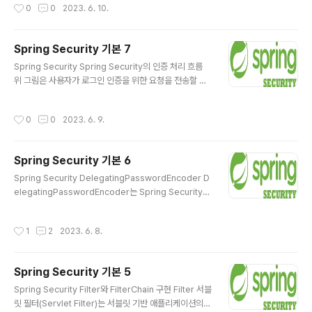
작성시간
0
0
2023. 6. 10.
는 AuthorizationFilter AuthorizationFilter는 먼저
(1)과 같이 SecurityContextHolder로부터 Authentic
ation을 획득함 (2)와 같이 SecurityContextHolder로
Spring Security 기본 7
부터 획득한 Authentication과 HttpServletRequest
글 내용
를 AuthorizationManager에게 전달함 Authorizatio
Spring Security Spring Security의 인증 처리 흐름
nManager는 권한 부여 처리를 총괄하는 매..
위 그림은 사용자가 로그인 인증을 위한 요청을 전송할 경
우, Spring Security에서 해당 인증 요청을 어떻게 처리
하는지를 한눈에 볼 수 있는 Spring Security의 핵심 컴
작성시간
0
0
2023. 6. 9.
포넌트로 구성된 인증 처리 흐름 가장 일반적으로 사용하
는 인증 방식이 ID/Password(Spring Security에서의
Username/Password)를 이용한 로그인 인증 방식이
Spring Security 기본 6
기 때문에 위 그림의 인증 처리 흐름 역시 로그인 인증에 대
글 내용
한 처리 흐름으로 구성함 (1)에서 사용자가 로그인 폼 등을
Spring Security DelegatingPasswordEncoder D
이용해 Username(로그인 ID)과 Password를 포함한 r
elegatingPasswordEncoder는 Spring Security에
equest를 Spring Security가 적용된 애플리케이션에
서 지원하는 PasswordEncoder 구현 객체를 생성해 주
전송함 사용..
는 컴포넌트로써 DelegatingPasswordEncoder를 통
작성시간
1
2
2023. 6. 8.
해 애플리케이션에서 사용할 PasswordEncoder를 결
정하고, 결정된 PasswordEncoder로 사용자가 입력한
패스워드를 단방향으로 암호화를 해줌 DelegatingPass
Spring Security 기본 5
wordEncoder 도입 전 문제점 스프링 시큐리티 5.0 이
글 내용
전 버전에서는 평문 텍스트(Plain Text) 패스워드를 그대
Spring Security Filter와 FilterChain 구현 Filter 서블
ㅑ로 사용하는 NoOpPasswordEncoder가 디폴트 Pa
릿 필터(Servlet Filter)는 서블릿 기반 애플리케이션의