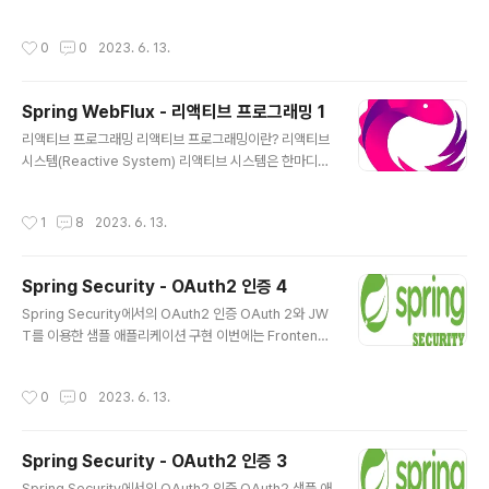
지원함 Reactor는 Publisher 타입으로 Mono[0|1]와
c class ImperativeProgrammingExample { publi
Flux[N]..
c static void main(String[] args){ // List에 있는 숫
작성시간
0
0
2023. 6. 13.
자들 중에서 4보다 큰 짝수의 합계 구하기 List numbers
= List.of(1, 3, 6, 7, 8, 11); int sum = 0; for(int numb
er : numbers){ if(number > 4 && (number % 2 ==
Spring WebFlux - 리액티브 프로그래밍 1
0)){ sum += number; } } System.out.println(sum);
글 내용
} } List에 포함된 숫자들을 for문을 이용해서 순차적으로
리액티브 프로그래밍 리액티브 프로그래밍이란? 리액티브
접근한 후, if 문으로 특정 조건..
시스템(Reactive System) 리액티브 시스템은 한마디로
반응을 잘하는 시스템을 의미하는 것으로, 여기서의 반응
은 리액티브 시스템을 이용하는 클라이언트의 요청에 반응
작성시간
1
8
2023. 6. 13.
을 잘하는 시스템을 의미함 리액티브 시스템 관점에서의
반응은 스레드의 Non-Blocking과 관련이 있음 리액티브
시스템은 클라이언트의 요청에 대한 응답 대기 시간을 최
Spring Security - OAuth2 인증 4
소화할 수 있도록 요청 스레드가 차단되지 않게 함으로써
글 내용
(Non-Blocking) 클라이언트에게 즉각적으로 반응하도
Spring Security에서의 OAuth2 인증 OAuth 2와 JW
록 구성된 시스템이라고 볼 수 있음 리액티브 시스템의 특
T를 이용한 샘플 애플리케이션 구현 이번에는 Frontend
징 MEANS 리액티브 시스템에서 사용하는 커뮤니케이션
와 Backend가 분리된 CSR(Client Side Rendering)
수단 Message Driven 리액티브 시스템에서는 메시지
방식의 애플리케이션에 Google의 OAuth2 인증 시스템
작성시간
0
0
2023. 6. 13.
기반 통신을 통해 여러 시스템 간..
을 적용해볼 것 CSR(Client Side Rendering) 방식의
애플리케이션에 OAuth2 인증 시스템을 도입할 경우에도
마찬가지로 OAuth2 인증 시스템을 통해 인증에 성공한
Spring Security - OAuth2 인증 3
사용자에 대한 자격 증명 정보를 JWT로 제공해 줄 수 있
글 내용
음 CSR(Client Side Rendering) 방식의 애플리케이션
Spring Security에서의 OAuth2 인증 OAuth2 샘플 애