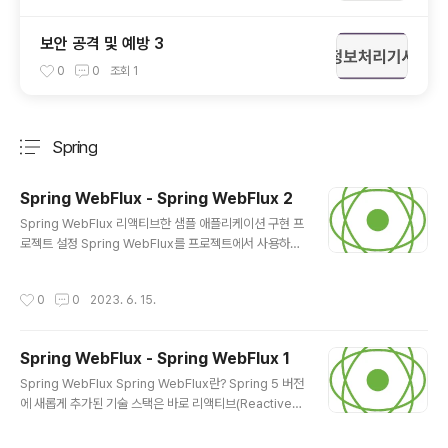
보안 공격 및 예방 3
0
0
조회
1
Spring
분류 전체보기
주요 글 목록
Spring WebFlux - Spring WebFlux 2
글 내용
Spring WebFlux 리액티브한 샘플 애플리케이션 구현 프
로젝트 설정 Spring WebFlux를 프로젝트에서 사용하기
위한 설정은 Spring MVC 학습에서 설정했던 방식과 크
게 다르지 않지만 약간의 차이점이 존재함 build.gradle
작성시간
0
0
2023. 6. 15.
설정 ... dependencies { implementation &#39;or
g.springframework.boot:spring-boot-starter-w
ebflux&#39; // (1) implementation &#39;org.spri
Spring WebFlux - Spring WebFlux 1
ngframework.boot:spring-boot-starter-validati
글 내용
on&#39; implementation &#39;org.springframe
Spring WebFlux Spring WebFlux란? Spring 5 버전
work.boot:spring-boot-starter-data-r..
에 새롭게 추가된 기술 스택은 바로 리액티브(Reactive)
스택이며, 리액티브(Reactive) 스택이 Spring 5에 추가
되면서 항상 언급되는 기술이 바로 WebFlux WebFlux