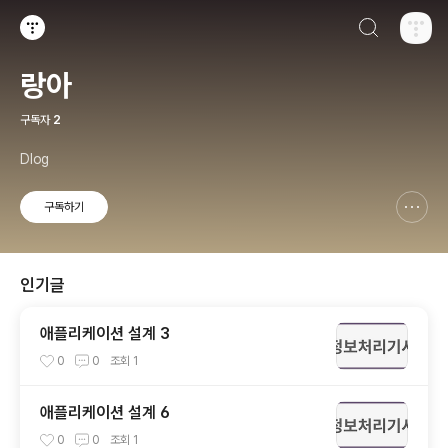
검색하기
티스토리
랑아
구독자
2
Dlog
구독하기
신고하기 레이어
열기
인기글
애플리케이션 설계 3
0
0
조회
1
애플리케이션 설계 6
0
0
조회
1