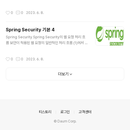
sswordEncoder로 고정되어 있었지만, 다음과 같은 문..
엔드포인트에 요청이 도달하기 전에 중간에서 요청을 가로
챈 후 어떤 처리를 할 수 있도록 해주는 Java의 컴포넌트
작성시간
0
0
2023. 6. 8.
클라이언트가 서버 측 애플리케이션으로 요청을 전송하면
제일 먼저 Servlet Filter를 거치게 되며, Filter에서의 처
리가 모두 완료되면 DispatcherServlet에서 클라이언
Spring Security 기본 4
트의 요청을 핸들러에 매핑하기 위한 다음 작업을 진행함 F
글 내용
ilterChain 여러 개의 Filter가 체인을 형성하고 있는 Filt
Spring Security Spring Security의 웹 요청 처리 흐
er의 묶음을 의미함 Filter와 FilterChain의 특성 Servle
름 보안이 적용된 웹 요청의 일반적인 처리 흐름 (1)에서 사
t FilterChain은 요청 URI path를 ..
용자가 보호된 리소스를 요청함 (2)에서 인증 관리자 역할
을 하는 컴포넌트가 사용자의 크리덴셜(Credential)을 요
작성시간
0
0
2023. 6. 8.
청함 사용자의 크리덴셜(Credential)이란 해당 사용자를
증명하기 위한 구체적인 수단을 의미함 일반적으로는 사용
자의 패스워드가 크리덴셜에 해당함 (3)에서 사용자는 인
더보기
증 관리자에게 크리덴셜을 제공함 (4)에서 인증 관리자는
크리덴셜 저장소에서 사용자의 크리덴셜을 조회함 (5)에서
인증 관리자는 사용자가 제공한 크리덴셜과 크리덴셜 저장
소에 저장된 크리덴셜을 비교해 검증 작업을 수행함 (6) 유
효한 크리덴셜이 아니라면 Exception을 Throw 함..
의안내
티스토리
로그인
고객센터
© Daum Corp.