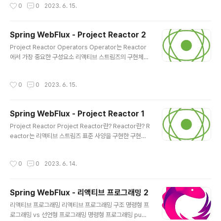
작성시간
0
0
2023. 6. 15.
라는 용어는 Reactor의 타입인 Flux가 Web에서 사용된
다고 할 수 있으며, 조금 더 넓게 생각해 보면 WebFlux는
리액티브 한 웹 애플리케이션을 구현하기 위한 기술 자체
Spring WebFlux - Project Reactor 2
를 상징하고 있다고 할 수 있음 Spring WebFlux는 Spri
글 내용
ng 5부터 지원하는 리액티브 웹 애플리케이션을 위한 웹
Project Reactor Operators Operator는 Reactor
프레임워크 Spring MVC 프레임워크를 사용해서 웹 애플
에서 가장 중요한 구성요소 리액티브 스트림즈의 구현체인
리케이션을 구현할 수 있듯이 Spring WebFlux 프레임워
Reactor 역시 다양한 종류의 Operator를 지원함 Oper
크를 사용해서 리액..
ator의 종류가 너무 많기 때문에 적절한 상황에 맞게 사용
작성시간
0
0
2023. 6. 15.
할 수 있도록 Operator가 상황별로 분류가 되어 있음 상
황별로 분류된 Operator 목록 리뷰 새로운 Sequence
를 생성(Creating)하고자 할 경우 just() fromStream()
Spring WebFlux - Project Reactor 1
fromIterable() fromArray() range() interval() em
글 내용
pty() never() defer() using() generate() create()
Project Reactor Project Reactor란? Reactor란? R
기존 Sequence에서 변환 작업(Transforming)이 필요
eactor는 리액티브 스트림즈 표준 사양을 구현한 구현체
한 경우 ma..
중 하나 Reactor는 Spring 5 버전부터 지원하는 리액티
브 스택에 포함되어 리액티브 한 애플리케이션으로 동작하
작성시간
0
0
2023. 6. 14.
는 데 있어 핵심적인 역할을 담당하는 리액티브 프로그래
밍을 위한 라이브러리 Reactor 특징 Reactor는 리액티
브 스트림즈(Reactive Streams)를 구현한 리액티브 라
Spring WebFlux - 리액티브 프로그래밍 2
이브러리 가장 많이 나오는 용어가 바로 Non-Blocking
글 내용
으로, Non-Blocking은 리액티브 프로그래밍의 핵심적인
리액티브 프로그래밍 리액티브 프로그래밍 구조 명령형 프
특징이며, Reactor 역시 완전한 Non-Blocking 통신을
로그래밍 vs 선언형 프로그래밍 명령형 프로그래밍 publi