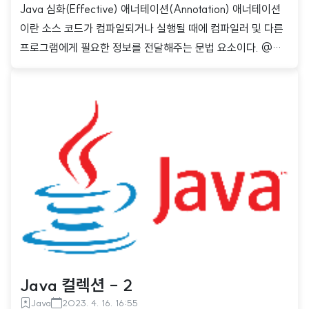
Java 심화(Effective) 애너테이션(Annotation) 애너테이션
이란 소스 코드가 컴파일되거나 실행될 때에 컴파일러 및 다른
프로그램에게 필요한 정보를 전달해주는 문법 요소이다. @로
시작하며 클래스, 인터페이스, 필트, 메서드 등에 붙여서 사용할
수 있다. 애너테이션은 java.lang.annotation 인터페이스를 상
속받기 때문에 다른 클래스나 인터페이스를 상속받을 수 없다.
에너테이션의 종류 JDK에서 기본적으로 제공하는 애너테이션
표준 애너테이션 : JDK에 내장되어 있는 일반적인 애너테이션
메타 애너테이션 : 다른 애너테이션을 정의할 때 사용하는 애너
테이션 표준 애너테이션 @Override 메서드 앞에만 붙일 수 있
는 애너테이션 선언한 메서드가 상위 클래스의 메서드를 오버
라이딩하거나..
Java 컬렉션 - 2
Java
2023. 4. 16. 16:55