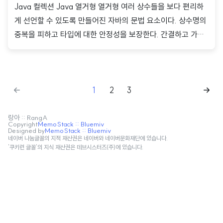
Java 컬렉션 Java 열거형 열거형 여러 상수들을 보다 편리하
게 선언할 수 있도록 만들어진 자바의 문법 요소이다. 상수명의
중복을 피하고 타입에 대한 안정성을 보장한다. 간결하고 가독
성이 좋은 코드를 작성할 수 있으며 switch문에서 작동이 가능
하다. 열거형의 사용 방법 대소문자 모두 사용 가능하지만 관례
적으로 대문자를 사용 값을 따로 지정하지 않아도 자동적으로
1
2
3
0부터 시작하는 정수값이 할당 enum 열거형이름 {상수명1, 상
수명2, 상수명3, ...} // 열거형 사용 예시 enum Numbering {
FIRST, SECOND, THIRD } public class Main { public stat
랑아 :: RangA
Copyright
MemoStack :: Bluemiv
Designed by
MemoStack :: Bluemiv
ic void main(String[] args) { Numbering num = Numberi
네이버 나눔글꼴의 지적 재산권은 네이버와 네이버문화재단에 있습니다.
ng..
'쿠키런 글꼴'의 지식 재산권은 데브시스터즈(주)에 있습니다.