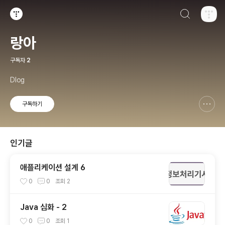
검색하기
티스토리
랑아
구독자
2
Dlog
구독하기
신고하기 레이어
열기
인기글
애플리케이션 설계 6
0
0
조회
2
Java 심화 - 2
0
0
조회
1