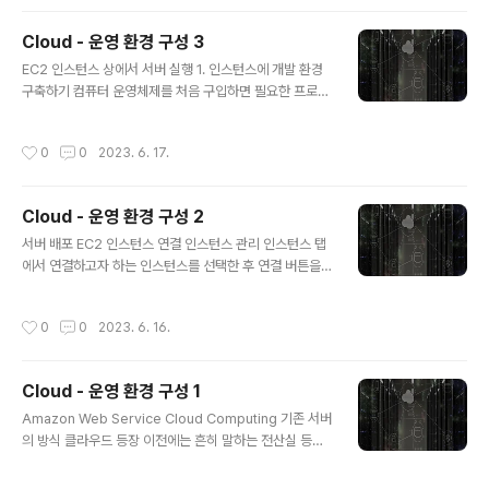
은 규칙은 인스턴스로 접근하지 못하도록 필터링 EC2 인
스턴스를 생성하면 기본적으로 SSH 접속을 위한 SSH 규
Cloud - 운영 환경 구성 3
칙만 생성되어 있음 아웃바운드 : 인스턴스에서 나가는 트
글 내용
래픽 EC2 인스턴스에서 나가는 트래픽에 대한 규칙 EC2
EC2 인스턴스 상에서 서버 실행 1. 인스턴스에 개발 환경
인스턴스를 생성하면 기본적으로 나가는 모든 트래픽을 허
구축하기 컴퓨터 운영체제를 처음 구입하면 필요한 프로그
용 인스턴스 탭의 우측에서 해당 인스턴스가 어떤 보안그
램을 설치해야 하듯이, EC2 인스턴스에 처음 접속하면 서
룹에 속해 있는지 확인할 수 있음 보안그룹 탭에서 인스턴
버를 구동하는 데 필요한 개발 환경을 구축하는 것부터 시
작성시간
0
0
2023. 6. 17.
스 탭에서 확인한..
작해야 함 EC2 인스턴스와 연결한 터미널에서 아래 명령
어를 입력하며, 패키지 매니저가 관리하는 패키지의 정보
를 최신 상태로 업데이트하기 위해서 아래 명령어를 사용
Cloud - 운영 환경 구성 2
함 sudo apt update 업데이트 과정이 끝나면 java를 설
글 내용
치해야 함 sudo apt install openjdk-11-jre-headles
서버 배포 EC2 인스턴스 연결 인스턴스 관리 인스턴스 탭
s 아래와 같은 확인창이 나올 경우 "Y"를 입력함 설치 과정
에서 연결하고자 하는 인스턴스를 선택한 후 연결 버튼을
이 마무리되면, java -version 명령어를 입력하여 java
클릭하면 인스턴스에 연결하는 방법을 확인할 수 있음 EC
라이브러리가 설치가 완료되었는지 확인함 Rea..
2 인스턴스는 하나의 컴퓨터(운영 체제)와 같기 때문에 인
작성시간
0
0
2023. 6. 16.
스턴스를 사용하지 않을 때 꺼놓거나 재부팅할 수 있음 대
시보드에서 발급받은 인스턴스를 선택하면 오른쪽 위에
[인스턴스 상태 ▼] 버튼이 있고, 이 버튼을 클릭하면 나오
Cloud - 운영 환경 구성 1
는 목록은 다음과 같은 기능을 함 인스턴스 중지 (Stop in
글 내용
stance) 인스턴스가 종료됨 [인스턴스 상태] > [인스턴스
Amazon Web Service Cloud Computing 기존 서버
시작] 버튼을 이용해 다시 시작할 수 있음 [인스턴스 종료]
의 방식 클라우드 등장 이전에는 흔히 말하는 전산실 등에
와 다름 운영 체제를 종료하는 것과 같음 인스턴스 시작 (S
컴퓨터를 배치하고 인터넷을 연결하여 서비스를 제공하였
tart instance) 인스턴스를 다시 사용할 수 있는 실행(run
음 서버가 요청에 대한 수용 능력이 한계에 도달할 경우 같