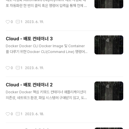
atasource.username, spring.datasource.passw
포 자동화란 한 번의 클릭 혹은 명령어 입력을 통해 전체 배
ord, config.domain)의 환경 변수를 이용해 DB..
포 과정을 자동으로 진행하는 것을 뜻함 배포 자동화가 필
요한 이유 수동적이고 반복적인 배포 과정을 자동화함으로
작성시간
0
1
2023. 6. 19.
써 시간이 절약됨 휴먼 에러(Human Error)를 방지할 수
있음 배포 자동화 파이프라인 배포에서 파이프라인(Pipeli
ne)이란 용어는 소스 코드의 관리부터 실제 서비스로의 배
Cloud - 배포 컨테이너 3
포 과정을 연결하는 구조를 뜻함 파이프라인은 전체 배포
글 내용
과정을 여러 단계(Stages)로 분리하며, 각 단계는 파이프
Docker Docker CLI Docker Image 및 Container
라인 안에서 순차적으로 실행되며, 각 단계마다 주어진 작
를 다루기 위한 Docker CLI(Command Line) 명령어
업(Actions)들을 수행함 파이프라인을 여러 단계로 분리
Ubuntu 운영체제로 진행하는 경우, 관리자 권한(sudo)
할 때, 대표적으로 쓰이는 세 가지 단계가 존재함 Source
으로 Docker 명령어를 실행해야 함 Docker CLI(Com
작성시간
0
1
2023. 6. 19.
단계 ..
mand Line Interface) 도커를 이용하는 데 있어서 명령
어, 옵션 등 사용법은 Docker docs에서 확인할 수 있음
Docker CLI 관련 정보뿐만 아니라 Docker의 전반적인
Cloud - 배포 컨테이너 2
사용법과 환경을 구성하는 방법에 대해서도 확인할 수 있
글 내용
사용법 : Docker CLI, Docker-Compose CLI, API R
Docker Docker 핵심 키워드 컨테이너 애플리케이션이
eference 환경 및 빌드 파일 구성 : DockerFile, Dock
의존성, 네트워크 환경, 파일 시스템에 구애받지 않고, 도커
er-Compose File 도커 이용하기..
라는 기술 위에 실행될 수 있도록 만든 애플리케이션 상자
이미지 실행되는 모든 컨테이너는 이미지로부터 생성됨 이
작성시간
0
1
2023. 6. 18.
미지는 애플리케이션 및 애플리케이션 구성을 함께 담아놓
은 템플릿으로, 이를 이용해 즉시 컨테이너를 만들 수 있음
이미지를 이용해 여러 개의 컨테이너를 생성할 수 있으며,