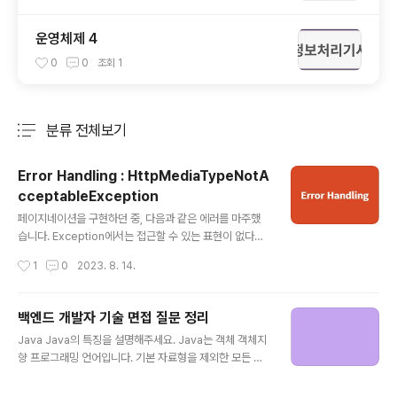
운영체제 4
0
0
조회
1
분류 전체보기
주요 글 목록
Error Handling : HttpMediaTypeNotA
cceptableException
글 내용
페이지네이션을 구현하던 중, 다음과 같은 에러를 마주했
습니다. Exception에서는 접근할 수 있는 표현이 없다는
내용이었으며, 클라이언트가 요청한 것과 실제로 생성된 T
작성시간
1
0
2023. 8. 14.
ype이 다를 경우 발생하는 것으로, 핸들러 메서드가 클라
이언트가 요청한 Type으로 응답을 전달할 수 없는 것이
원인으로 확인되었습니다. 변경 전, 페이지네이션용 Resp
백엔드 개발자 기술 면접 질문 정리
onseDto 페이지네이션용 ResponseDto는 제네릭 타
글 내용
Java Java의 특징을 설명해주세요. Java는 객체 객체지
입을 이용하여 만들었는데, 해당 클래스에 접근할 수 없기
향 프로그래밍 언어입니다. 기본 자료형을 제외한 모든 요
때문에 클라이언트가 요청한 Type으로 응답을 전달하지
소들이 객체로 표현되고, 객체 지향 개념의 특징인 캡슐화,
못한 것이었습니다. 변경 후, 페이지네이션용 Response
상속, 다형성이 잘 적용된 언어입니다. Java의 장점은 JV
Dto Getter와 관련된 메서드가 없기 때문에 값을 가져올