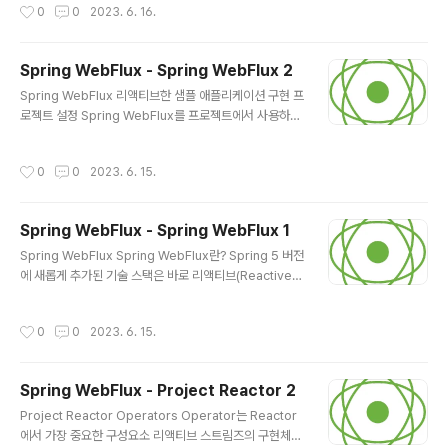
작성시간
0
0
2023. 6. 16.
nin..
은 공간에 더 많은 컴퓨터를 제공하여 한 대가 해결할 수 있
는 요청을 여러 대가 나누는 방식을 사용할 수 있음 또는 컴
퓨터 한 대의 성능을 높이는 방식을 사용할 수도 있음 이런
Spring WebFlux - Spring WebFlux 2
방식들의 문제점 주기적인 관리가 필요함 공간의 한계가
글 내용
있음 추가적인 서버 증설이 어렵게 되자 일부 거대 기업은
Spring WebFlux 리액티브한 샘플 애플리케이션 구현 프
데이터 센터라는 거대한 건물을 세우기 시작했으며, 이때
로젝트 설정 Spring WebFlux를 프로젝트에서 사용하기
부터 데이터 센터의 유휴 자원을 대여하는 서비스가 등장
위한 설정은 Spring MVC 학습에서 설정했던 방식과 크
하기 시작하였고, 서버의 자원과 공간, 및 네트워크 환경을
게 다르지 않지만 약간의 차이점이 존재함 build.gradle
작성시간
0
0
2023. 6. 15.
제공을 빌려 사용하는..
설정 ... dependencies { implementation &#39;or
g.springframework.boot:spring-boot-starter-w
ebflux&#39; // (1) implementation &#39;org.spri
Spring WebFlux - Spring WebFlux 1
ngframework.boot:spring-boot-starter-validati
글 내용
on&#39; implementation &#39;org.springframe
Spring WebFlux Spring WebFlux란? Spring 5 버전
work.boot:spring-boot-starter-data-r..
에 새롭게 추가된 기술 스택은 바로 리액티브(Reactive)
스택이며, 리액티브(Reactive) 스택이 Spring 5에 추가
되면서 항상 언급되는 기술이 바로 WebFlux WebFlux
작성시간
0
0
2023. 6. 15.
라는 용어는 Reactor의 타입인 Flux가 Web에서 사용된
다고 할 수 있으며, 조금 더 넓게 생각해 보면 WebFlux는
리액티브 한 웹 애플리케이션을 구현하기 위한 기술 자체
Spring WebFlux - Project Reactor 2
를 상징하고 있다고 할 수 있음 Spring WebFlux는 Spri
글 내용
ng 5부터 지원하는 리액티브 웹 애플리케이션을 위한 웹
Project Reactor Operators Operator는 Reactor
프레임워크 Spring MVC 프레임워크를 사용해서 웹 애플
에서 가장 중요한 구성요소 리액티브 스트림즈의 구현체인