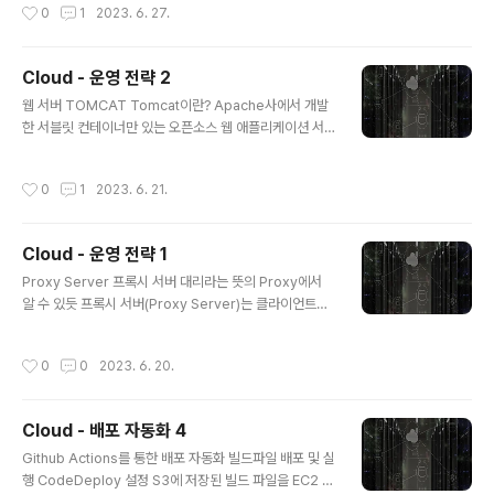
작성시간
0
1
2023. 6. 27.
M(자바가상머신) 위에서 동작하기 때문에 운영체제에 독
수 없었던 것으로 확인되었으며, 현재 Lombok을 사용하
립적이며, GarbageCollector를 통한 자동적인 메모리
고 있기 때문에 ..
관리가 가능하다는 것입니다. Java의 단점은 JVM 위에서
Cloud - 운영 전략 2
동작하기 때문에 실행 속도가 상대적으로 느리고, 다중 상
글 내용
속이나 타입에 엄격하며, 제약이 많다는 것입니다. JVM의
웹 서버 TOMCAT Tomcat이란? Apache사에서 개발
역할에 대해 설명해주세요. 자바 가상 머신(Java Virtual
한 서블릿 컨테이너만 있는 오픈소스 웹 애플리케이션 서
Machine)의 약자를 따서 줄여 부르는 용어로 JVM의 역
버 Spring Boot의 내장 서버이기 때문에 별도의 설치 과
할은 자바 애플리케이션을 클래스 로더를 통해 읽어 자바..
정 없이 자연스럽게 Tomcat을 사용함 Tomcat의 특징
작성시간
0
1
2023. 6. 21.
자바 애플리케이션을 위한 대표적인 오픈소스 WAS(Web
Application Server) 오픈소스이기 때문에 라이선스 비
용 부담 없이 사용할 수 있음 독립적으로도 사용 가능하며
Cloud - 운영 전략 1
Apache 같은 다른 웹 서버와 연동하여 함께 사용할 수 있
글 내용
음 Tomcat은 자바 서블릿 컨테이너에 대한 공식 구현체
Proxy Server 프록시 서버 대리라는 뜻의 Proxy에서
로, Spring Boot에 내장되어 있어 별도의 설치 과정이 필
알 수 있듯 프록시 서버(Proxy Server)는 클라이언트가
요하지 않음 Tomcat 실행 및 의존성 확인하기 IntelliJ 상
서버와 소통할 때, 서버에 바로 접근하지 않고 자신을 통해
단 메뉴바의 View > Tool Windo..
서버에 접근할 수 있도록 해주는 일종의 대리 서버 보통 일
작성시간
0
0
2023. 6. 20.
반 사용자는 지역이 제한되어 있는 서비스를 이용하기 위
해 우회하거나, 캐시를 통해 더 빠른 이용을 하기 위해 프록
시 서버를 사용함 프록시 서버의 종류 프록시 서버는 위치
Cloud - 배포 자동화 4
에 따라 Forward Proxy와 Reverse Proxy 두 가지로
글 내용
나뉨 프록시 서버가 클라이언트에 가까이 있는지, 서버에
Github Actions를 통한 배포 자동화 빌드파일 배포 및 실
가까이 있는지로 구분할 수 있음 각각 다른 목적을 기대하
행 CodeDeploy 설정 S3에 저장된 빌드 파일을 EC2 인