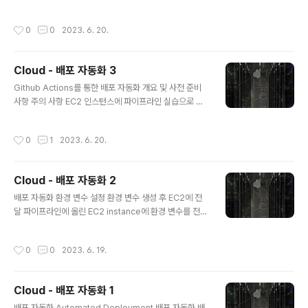
기 때문에 상황을 고려하여 판단을 내릴 수 있음 1. Forwa
스턴스로 전달하기 위해 CodeDeploy 설정을 진행함 C
rd Proxy Forward Proxy는 클라이언트 ..
odeDeploy 애플리케이션 생성하기 배포 > 애플리케이
작성시간
0
0
2023. 6. 20.
션을 클릭함 [애플리케이션 생성] 버튼을 클릭함 애플리케
이션 이름을 작성하고, 컴퓨팅 플랫폼은 EC2/온프레미스
를 선택함 애플리케이션 이름의 경우 Github Actions 워
Cloud - 배포 자동화 3
크플로에 작성이 필요함 애플리케이션이 생성되면 해당 애
글 내용
플리케이션 내에 배포 그룹을 생성함 배포 그룹 생성하기
Github Actions를 통한 배포 자동화 개요 및 사전 준비
배포 그룹은 방금 전 생성한 애플리케이션에 생성되어야
사항 주의 사항 EC2 인스턴스에 파이프라인 실습으로 인
함 다른 애플리케이션에 생성하고 있거나 애플리케이션 정
해 실행되고 있는 애플리케이션이 있다면 프로세스를 종료
보가 잘못된 경우 이전 진행 내역을 다시 진행해야 함 배포
함 이전에 진행한 실습으로 생긴 리소스를 리소스 이름을
작성시간
0
1
2023. 6. 20.
그룹 이름 역시..
확인한 후 모두 삭제하고 진행함 CodeBuild 빌드 프로젝
트 CodeDeploy 애플리케이션과 배포그룹 CodePipel
ine 파이프라인 EC2 인스턴스에 있는 이전 빌드 결과물
Cloud - 배포 자동화 2
안내되어 있는 이름 규칙을 반드시 지켜야 함 이름 규칙, 태
글 내용
그 등 안내에 따르지 않으면 리소스가 삭제될 수 있음 실습
배포 자동화 환경 변수 설정 환경 변수 생성 후 EC2에 전
에서 안내하는 기능이나 리소스 외에 다른 기능을 사용하
달 파이프라인에 올린 EC2 instance에 환경 변수를 전달
는 경우, 개인 Root 계정을 사용해야 함 프로젝트 사전 준
하는 방법 비밀번호와 같은 환경 변수는 외부에 노출되면
비 https://start.spring.io/ 를 통해 간단한 프로..
안 되기 때문에, 소스코드에 포함할 수 없음 AWS Param
작성시간
0
0
2023. 6. 19.
eter Store 서비스를 이용하면 EC2 instance에 환경
변수를 전달할 수 있음 Parameter Store 대시보드로 이
동 후, [ 파라미터 생성 ] 버튼을 클릭함 환경변수명과 값 입
Cloud - 배포 자동화 1
력 후, 우측 하단의 [ 파라미터 생성 ] 버튼을 클릭함 운영
글 내용
환경 구성 시 총 4개(spring.datasource.url, spring.d
배포 자동화 Automated Deployment 배포 자동화 배