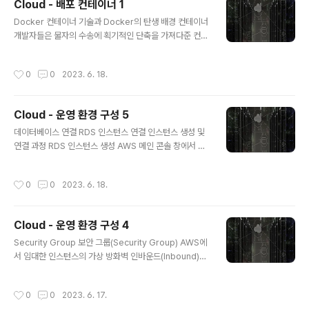
Cloud - 배포 컨테이너 1
이를 이용해 애플리케이션의 수평 확장이 가능함 이미지는
글 내용
기본 이미지(base image)로부터 (마치 git을 사용하는
Docker 컨테이너 기술과 Docker의 탄생 배경 컨테이너
것처럼) 변경 사항을 추가/커밋해서 또 다른 이미지를 만들
개발자들은 물자의 수송에 획기적인 단축을 가져다준 컨테
수도 있음 스프링부트 기반의 애플리케이션을 이미지로 만
이너 기술을 "소프트웨어 수송, 즉 배포에 사용할 수는 없
들고 싶은 경우, 스프링부트 초기 세팅 이미지를 기본 이미
을까?" 하는 생각을 하게 되었고, 그 결과로 리눅스 컨테이
작성시간
0
0
2023. 6. 18.
지로 삼고 내가 만든 ..
너(lxc)라는 것을 만들어내기에 이르렀음 리눅스 컨테이너
기술은 그 자체로 훌륭하고 완성된 기술이었지만, 애플리
케이션을 쉽게 컨테이너 화할 수 있는 생태계 혹은 커뮤니
Cloud - 운영 환경 구성 5
티가 없음 2013년에 등장한 도커(Docker)는 바로 Doc
글 내용
ker Hub라는 소프트웨어 저장소와 함께 빠르게 성장했
데이터베이스 연결 RDS 인스턴스 연결 인스턴스 생성 및
고, 그 결과 개발자들은 쉽게 애플리케이션을 포장하고, 컨
연결 과정 RDS 인스턴스 생성 AWS 메인 콘솔 창에서 RD
테이너 방식으로 실행할 수 있게 되었음 왜 Docker 인가?
S를 검색하여 RDS 메인 화면으로 이동함 사이드 바에 위
컨테이너 방식의 장점 의존성 충돌 문제를 해결해줌 개발
치한 &#39;데이터베이스&#39; 메뉴를 클릭하여 이동함
작성시간
0
0
2023. 6. 18.
과 배포 환경을 일치..
데이터베이스 메뉴로 이동한 뒤, 화면에 보이는 &#39;데
이터베이스 생성&#39; 버튼을 클릭함 데이터베이스 생성
버튼을 클릭하면 DB 인스턴스의 생성과 관련해서 여러 가
Cloud - 운영 환경 구성 4
지 옵션을 지정할 수 있는 페이지가 보이는데, 우선 데이터
글 내용
베이스 엔진 옵션을 선택해야 함 MySQL을 사용할 것이기
Security Group 보안 그룹(Security Group) AWS에
때문에 MySQL을 선택함 데이터베이스 엔진을 MySQL
서 임대한 인스턴스의 가상 방화벽 인바운드(Inbound)와
로 선택하고 페이지의 스크롤을 살짝 아래로 내리시면 템
아웃바운드(Outbound)에 대한 규칙을 설정할 수 있음 인
플릿 옵션이 나오는데, 여기서 프리 티어 옵션을 선택함 설
바운드 : 인스턴스로 들어가는 트래픽 EC2 인스턴스로 들
작성시간
0
0
2023. 6. 17.
정 옵션 창으로 이동하여 ..
어오는 트래픽에 대한 규칙 인바운드 규칙에 허용되지 않