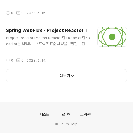
리케이션을 구현할 수 있듯이 Spring WebFlux 프레임워
Reactor 역시 다양한 종류의 Operator를 지원함 Oper
크를 사용해서 리액..
ator의 종류가 너무 많기 때문에 적절한 상황에 맞게 사용
작성시간
0
0
2023. 6. 15.
할 수 있도록 Operator가 상황별로 분류가 되어 있음 상
황별로 분류된 Operator 목록 리뷰 새로운 Sequence
를 생성(Creating)하고자 할 경우 just() fromStream()
Spring WebFlux - Project Reactor 1
fromIterable() fromArray() range() interval() em
글 내용
pty() never() defer() using() generate() create()
Project Reactor Project Reactor란? Reactor란? R
기존 Sequence에서 변환 작업(Transforming)이 필요
eactor는 리액티브 스트림즈 표준 사양을 구현한 구현체
한 경우 ma..
중 하나 Reactor는 Spring 5 버전부터 지원하는 리액티
브 스택에 포함되어 리액티브 한 애플리케이션으로 동작하
작성시간
0
0
2023. 6. 14.
는 데 있어 핵심적인 역할을 담당하는 리액티브 프로그래
밍을 위한 라이브러리 Reactor 특징 Reactor는 리액티
브 스트림즈(Reactive Streams)를 구현한 리액티브 라
더보기
이브러리 가장 많이 나오는 용어가 바로 Non-Blocking
으로, Non-Blocking은 리액티브 프로그래밍의 핵심적인
특징이며, Reactor 역시 완전한 Non-Blocking 통신을
지원함 Reactor는 Publisher 타입으로 Mono[0|1]와
Flux[N]..
의안내
티스토리
로그인
고객센터
© Daum Corp.