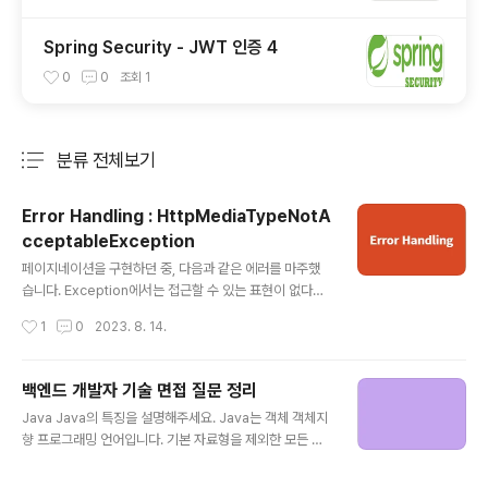
Spring Security - JWT 인증 4
0
0
조회
1
분류 전체보기
주요 글 목록
Error Handling : HttpMediaTypeNotA
cceptableException
글 내용
페이지네이션을 구현하던 중, 다음과 같은 에러를 마주했
습니다. Exception에서는 접근할 수 있는 표현이 없다는
내용이었으며, 클라이언트가 요청한 것과 실제로 생성된 T
작성시간
1
0
2023. 8. 14.
ype이 다를 경우 발생하는 것으로, 핸들러 메서드가 클라
이언트가 요청한 Type으로 응답을 전달할 수 없는 것이
원인으로 확인되었습니다. 변경 전, 페이지네이션용 Resp
백엔드 개발자 기술 면접 질문 정리
onseDto 페이지네이션용 ResponseDto는 제네릭 타
글 내용
Java Java의 특징을 설명해주세요. Java는 객체 객체지
입을 이용하여 만들었는데, 해당 클래스에 접근할 수 없기
향 프로그래밍 언어입니다. 기본 자료형을 제외한 모든 요
때문에 클라이언트가 요청한 Type으로 응답을 전달하지
소들이 객체로 표현되고, 객체 지향 개념의 특징인 캡슐화,
못한 것이었습니다. 변경 후, 페이지네이션용 Response
상속, 다형성이 잘 적용된 언어입니다. Java의 장점은 JV
Dto Getter와 관련된 메서드가 없기 때문에 값을 가져올