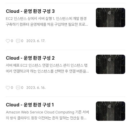
은 규칙은 인스턴스로 접근하지 못하도록 필터링 EC2 인
스턴스를 생성하면 기본적으로 SSH 접속을 위한 SSH 규
Cloud - 운영 환경 구성 3
칙만 생성되어 있음 아웃바운드 : 인스턴스에서 나가는 트
글 내용
래픽 EC2 인스턴스에서 나가는 트래픽에 대한 규칙 EC2
EC2 인스턴스 상에서 서버 실행 1. 인스턴스에 개발 환경
인스턴스를 생성하면 기본적으로 나가는 모든 트래픽을 허
구축하기 컴퓨터 운영체제를 처음 구입하면 필요한 프로그
용 인스턴스 탭의 우측에서 해당 인스턴스가 어떤 보안그
램을 설치해야 하듯이, EC2 인스턴스에 처음 접속하면 서
룹에 속해 있는지 확인할 수 있음 보안그룹 탭에서 인스턴
버를 구동하는 데 필요한 개발 환경을 구축하는 것부터 시
작성시간
0
0
2023. 6. 17.
스 탭에서 확인한..
작해야 함 EC2 인스턴스와 연결한 터미널에서 아래 명령
어를 입력하며, 패키지 매니저가 관리하는 패키지의 정보
를 최신 상태로 업데이트하기 위해서 아래 명령어를 사용
Cloud - 운영 환경 구성 2
함 sudo apt update 업데이트 과정이 끝나면 java를 설
글 내용
치해야 함 sudo apt install openjdk-11-jre-headles
서버 배포 EC2 인스턴스 연결 인스턴스 관리 인스턴스 탭
s 아래와 같은 확인창이 나올 경우 "Y"를 입력함 설치 과정
에서 연결하고자 하는 인스턴스를 선택한 후 연결 버튼을
이 마무리되면, java -version 명령어를 입력하여 java
클릭하면 인스턴스에 연결하는 방법을 확인할 수 있음 EC
라이브러리가 설치가 완료되었는지 확인함 Rea..
2 인스턴스는 하나의 컴퓨터(운영 체제)와 같기 때문에 인
작성시간
0
0
2023. 6. 16.
스턴스를 사용하지 않을 때 꺼놓거나 재부팅할 수 있음 대
시보드에서 발급받은 인스턴스를 선택하면 오른쪽 위에
[인스턴스 상태 ▼] 버튼이 있고, 이 버튼을 클릭하면 나오
Cloud - 운영 환경 구성 1
는 목록은 다음과 같은 기능을 함 인스턴스 중지 (Stop in
글 내용
stance) 인스턴스가 종료됨 [인스턴스 상태] > [인스턴스
Amazon Web Service Cloud Computing 기존 서버
시작] 버튼을 이용해 다시 시작할 수 있음 [인스턴스 종료]
의 방식 클라우드 등장 이전에는 흔히 말하는 전산실 등에
와 다름 운영 체제를 종료하는 것과 같음 인스턴스 시작 (S
컴퓨터를 배치하고 인터넷을 연결하여 서비스를 제공하였
tart instance) 인스턴스를 다시 사용할 수 있는 실행(run
음 서버가 요청에 대한 수용 능력이 한계에 도달할 경우 같