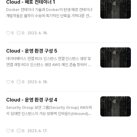
Cloud - 배포 컨테이너 1
이를 이용해 애플리케이션의 수평 확장이 가능함 이미지는
글 내용
기본 이미지(base image)로부터 (마치 git을 사용하는
Docker 컨테이너 기술과 Docker의 탄생 배경 컨테이너
것처럼) 변경 사항을 추가/커밋해서 또 다른 이미지를 만들
개발자들은 물자의 수송에 획기적인 단축을 가져다준 컨테
수도 있음 스프링부트 기반의 애플리케이션을 이미지로 만
이너 기술을 "소프트웨어 수송, 즉 배포에 사용할 수는 없
들고 싶은 경우, 스프링부트 초기 세팅 이미지를 기본 이미
을까?" 하는 생각을 하게 되었고, 그 결과로 리눅스 컨테이
작성시간
0
0
2023. 6. 18.
지로 삼고 내가 만든 ..
너(lxc)라는 것을 만들어내기에 이르렀음 리눅스 컨테이너
기술은 그 자체로 훌륭하고 완성된 기술이었지만, 애플리
케이션을 쉽게 컨테이너 화할 수 있는 생태계 혹은 커뮤니
Cloud - 운영 환경 구성 5
티가 없음 2013년에 등장한 도커(Docker)는 바로 Doc
글 내용
ker Hub라는 소프트웨어 저장소와 함께 빠르게 성장했
데이터베이스 연결 RDS 인스턴스 연결 인스턴스 생성 및
고, 그 결과 개발자들은 쉽게 애플리케이션을 포장하고, 컨
연결 과정 RDS 인스턴스 생성 AWS 메인 콘솔 창에서 RD
테이너 방식으로 실행할 수 있게 되었음 왜 Docker 인가?
S를 검색하여 RDS 메인 화면으로 이동함 사이드 바에 위
컨테이너 방식의 장점 의존성 충돌 문제를 해결해줌 개발
치한 &#39;데이터베이스&#39; 메뉴를 클릭하여 이동함
작성시간
0
0
2023. 6. 18.
과 배포 환경을 일치..
데이터베이스 메뉴로 이동한 뒤, 화면에 보이는 &#39;데
이터베이스 생성&#39; 버튼을 클릭함 데이터베이스 생성
버튼을 클릭하면 DB 인스턴스의 생성과 관련해서 여러 가
Cloud - 운영 환경 구성 4
지 옵션을 지정할 수 있는 페이지가 보이는데, 우선 데이터
글 내용
베이스 엔진 옵션을 선택해야 함 MySQL을 사용할 것이기
Security Group 보안 그룹(Security Group) AWS에
때문에 MySQL을 선택함 데이터베이스 엔진을 MySQL
서 임대한 인스턴스의 가상 방화벽 인바운드(Inbound)와
로 선택하고 페이지의 스크롤을 살짝 아래로 내리시면 템
아웃바운드(Outbound)에 대한 규칙을 설정할 수 있음 인
플릿 옵션이 나오는데, 여기서 프리 티어 옵션을 선택함 설
바운드 : 인스턴스로 들어가는 트래픽 EC2 인스턴스로 들
작성시간
0
0
2023. 6. 17.
정 옵션 창으로 이동하여 ..
어오는 트래픽에 대한 규칙 인바운드 규칙에 허용되지 않