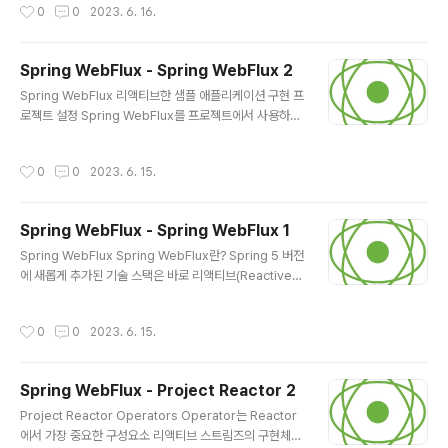
작성시간
0
0
2023. 6. 16.
nin..
은 공간에 더 많은 컴퓨터를 제공하여 한 대가 해결할 수 있
는 요청을 여러 대가 나누는 방식을 사용할 수 있음 또는 컴
퓨터 한 대의 성능을 높이는 방식을 사용할 수도 있음 이런
Spring WebFlux - Spring WebFlux 2
방식들의 문제점 주기적인 관리가 필요함 공간의 한계가
글 내용
있음 추가적인 서버 증설이 어렵게 되자 일부 거대 기업은
Spring WebFlux 리액티브한 샘플 애플리케이션 구현 프
데이터 센터라는 거대한 건물을 세우기 시작했으며, 이때
로젝트 설정 Spring WebFlux를 프로젝트에서 사용하기
부터 데이터 센터의 유휴 자원을 대여하는 서비스가 등장
위한 설정은 Spring MVC 학습에서 설정했던 방식과 크
하기 시작하였고, 서버의 자원과 공간, 및 네트워크 환경을
게 다르지 않지만 약간의 차이점이 존재함 build.gradle
작성시간
0
0
2023. 6. 15.
제공을 빌려 사용하는..
설정 ... dependencies { implementation &#39;or
g.springframework.boot:spring-boot-starter-w
ebflux&#39; // (1) implementation &#39;org.spri
Spring WebFlux - Spring WebFlux 1
ngframework.boot:spring-boot-starter-validati
글 내용
on&#39; implementation &#39;org.springframe
Spring WebFlux Spring WebFlux란? Spring 5 버전
work.boot:spring-boot-starter-data-r..
에 새롭게 추가된 기술 스택은 바로 리액티브(Reactive)
스택이며, 리액티브(Reactive) 스택이 Spring 5에 추가
되면서 항상 언급되는 기술이 바로 WebFlux WebFlux
작성시간
0
0
2023. 6. 15.
라는 용어는 Reactor의 타입인 Flux가 Web에서 사용된
다고 할 수 있으며, 조금 더 넓게 생각해 보면 WebFlux는
리액티브 한 웹 애플리케이션을 구현하기 위한 기술 자체
Spring WebFlux - Project Reactor 2
를 상징하고 있다고 할 수 있음 Spring WebFlux는 Spri
글 내용
ng 5부터 지원하는 리액티브 웹 애플리케이션을 위한 웹
Project Reactor Operators Operator는 Reactor
프레임워크 Spring MVC 프레임워크를 사용해서 웹 애플
에서 가장 중요한 구성요소 리액티브 스트림즈의 구현체인