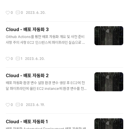
기 때문에 상황을 고려하여 판단을 내릴 수 있음 1. Forwa
스턴스로 전달하기 위해 CodeDeploy 설정을 진행함 C
rd Proxy Forward Proxy는 클라이언트 ..
odeDeploy 애플리케이션 생성하기 배포 > 애플리케이
작성시간
0
0
2023. 6. 20.
션을 클릭함 [애플리케이션 생성] 버튼을 클릭함 애플리케
이션 이름을 작성하고, 컴퓨팅 플랫폼은 EC2/온프레미스
를 선택함 애플리케이션 이름의 경우 Github Actions 워
Cloud - 배포 자동화 3
크플로에 작성이 필요함 애플리케이션이 생성되면 해당 애
글 내용
플리케이션 내에 배포 그룹을 생성함 배포 그룹 생성하기
Github Actions를 통한 배포 자동화 개요 및 사전 준비
배포 그룹은 방금 전 생성한 애플리케이션에 생성되어야
사항 주의 사항 EC2 인스턴스에 파이프라인 실습으로 인
함 다른 애플리케이션에 생성하고 있거나 애플리케이션 정
해 실행되고 있는 애플리케이션이 있다면 프로세스를 종료
보가 잘못된 경우 이전 진행 내역을 다시 진행해야 함 배포
함 이전에 진행한 실습으로 생긴 리소스를 리소스 이름을
작성시간
0
1
2023. 6. 20.
그룹 이름 역시..
확인한 후 모두 삭제하고 진행함 CodeBuild 빌드 프로젝
트 CodeDeploy 애플리케이션과 배포그룹 CodePipel
ine 파이프라인 EC2 인스턴스에 있는 이전 빌드 결과물
Cloud - 배포 자동화 2
안내되어 있는 이름 규칙을 반드시 지켜야 함 이름 규칙, 태
글 내용
그 등 안내에 따르지 않으면 리소스가 삭제될 수 있음 실습
배포 자동화 환경 변수 설정 환경 변수 생성 후 EC2에 전
에서 안내하는 기능이나 리소스 외에 다른 기능을 사용하
달 파이프라인에 올린 EC2 instance에 환경 변수를 전달
는 경우, 개인 Root 계정을 사용해야 함 프로젝트 사전 준
하는 방법 비밀번호와 같은 환경 변수는 외부에 노출되면
비 https://start.spring.io/ 를 통해 간단한 프로..
안 되기 때문에, 소스코드에 포함할 수 없음 AWS Param
작성시간
0
0
2023. 6. 19.
eter Store 서비스를 이용하면 EC2 instance에 환경
변수를 전달할 수 있음 Parameter Store 대시보드로 이
동 후, [ 파라미터 생성 ] 버튼을 클릭함 환경변수명과 값 입
Cloud - 배포 자동화 1
력 후, 우측 하단의 [ 파라미터 생성 ] 버튼을 클릭함 운영
글 내용
환경 구성 시 총 4개(spring.datasource.url, spring.d
배포 자동화 Automated Deployment 배포 자동화 배