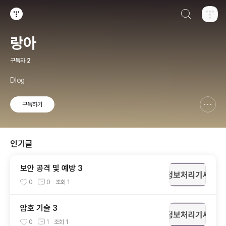
검색하기
티스토리
랑아
구독자
2
Dlog
구독하기
신고하기 레이어
열기
인기글
보안 공격 및 예방 3
0
0
조회
1
암호 기술 3
0
1
조회
1