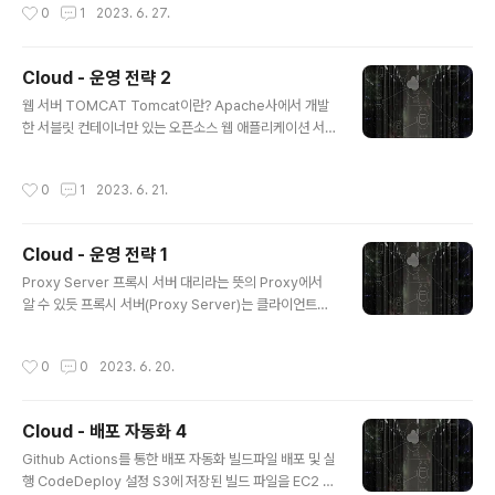
작성시간
0
1
2023. 6. 27.
M(자바가상머신) 위에서 동작하기 때문에 운영체제에 독
수 없었던 것으로 확인되었으며, 현재 Lombok을 사용하
립적이며, GarbageCollector를 통한 자동적인 메모리
고 있기 때문에 ..
관리가 가능하다는 것입니다. Java의 단점은 JVM 위에서
Cloud - 운영 전략 2
동작하기 때문에 실행 속도가 상대적으로 느리고, 다중 상
글 내용
속이나 타입에 엄격하며, 제약이 많다는 것입니다. JVM의
웹 서버 TOMCAT Tomcat이란? Apache사에서 개발
역할에 대해 설명해주세요. 자바 가상 머신(Java Virtual
한 서블릿 컨테이너만 있는 오픈소스 웹 애플리케이션 서
Machine)의 약자를 따서 줄여 부르는 용어로 JVM의 역
버 Spring Boot의 내장 서버이기 때문에 별도의 설치 과
할은 자바 애플리케이션을 클래스 로더를 통해 읽어 자바..
정 없이 자연스럽게 Tomcat을 사용함 Tomcat의 특징
작성시간
0
1
2023. 6. 21.
자바 애플리케이션을 위한 대표적인 오픈소스 WAS(Web
Application Server) 오픈소스이기 때문에 라이선스 비
용 부담 없이 사용할 수 있음 독립적으로도 사용 가능하며
Cloud - 운영 전략 1
Apache 같은 다른 웹 서버와 연동하여 함께 사용할 수 있
글 내용
음 Tomcat은 자바 서블릿 컨테이너에 대한 공식 구현체
Proxy Server 프록시 서버 대리라는 뜻의 Proxy에서
로, Spring Boot에 내장되어 있어 별도의 설치 과정이 필
알 수 있듯 프록시 서버(Proxy Server)는 클라이언트가
요하지 않음 Tomcat 실행 및 의존성 확인하기 IntelliJ 상
서버와 소통할 때, 서버에 바로 접근하지 않고 자신을 통해
단 메뉴바의 View > Tool Windo..
서버에 접근할 수 있도록 해주는 일종의 대리 서버 보통 일
작성시간
0
0
2023. 6. 20.
반 사용자는 지역이 제한되어 있는 서비스를 이용하기 위
해 우회하거나, 캐시를 통해 더 빠른 이용을 하기 위해 프록
시 서버를 사용함 프록시 서버의 종류 프록시 서버는 위치
Cloud - 배포 자동화 4
에 따라 Forward Proxy와 Reverse Proxy 두 가지로
글 내용
나뉨 프록시 서버가 클라이언트에 가까이 있는지, 서버에
Github Actions를 통한 배포 자동화 빌드파일 배포 및 실
가까이 있는지로 구분할 수 있음 각각 다른 목적을 기대하
행 CodeDeploy 설정 S3에 저장된 빌드 파일을 EC2 인