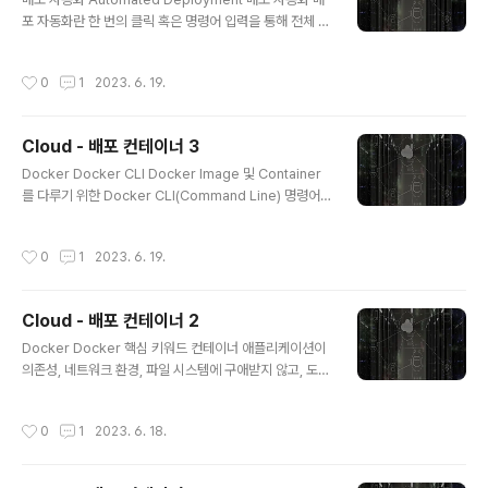
atasource.username, spring.datasource.passw
포 자동화란 한 번의 클릭 혹은 명령어 입력을 통해 전체 배
ord, config.domain)의 환경 변수를 이용해 DB..
포 과정을 자동으로 진행하는 것을 뜻함 배포 자동화가 필
요한 이유 수동적이고 반복적인 배포 과정을 자동화함으로
작성시간
0
1
2023. 6. 19.
써 시간이 절약됨 휴먼 에러(Human Error)를 방지할 수
있음 배포 자동화 파이프라인 배포에서 파이프라인(Pipeli
ne)이란 용어는 소스 코드의 관리부터 실제 서비스로의 배
Cloud - 배포 컨테이너 3
포 과정을 연결하는 구조를 뜻함 파이프라인은 전체 배포
글 내용
과정을 여러 단계(Stages)로 분리하며, 각 단계는 파이프
Docker Docker CLI Docker Image 및 Container
라인 안에서 순차적으로 실행되며, 각 단계마다 주어진 작
를 다루기 위한 Docker CLI(Command Line) 명령어
업(Actions)들을 수행함 파이프라인을 여러 단계로 분리
Ubuntu 운영체제로 진행하는 경우, 관리자 권한(sudo)
할 때, 대표적으로 쓰이는 세 가지 단계가 존재함 Source
으로 Docker 명령어를 실행해야 함 Docker CLI(Com
작성시간
0
1
2023. 6. 19.
단계 ..
mand Line Interface) 도커를 이용하는 데 있어서 명령
어, 옵션 등 사용법은 Docker docs에서 확인할 수 있음
Docker CLI 관련 정보뿐만 아니라 Docker의 전반적인
Cloud - 배포 컨테이너 2
사용법과 환경을 구성하는 방법에 대해서도 확인할 수 있
글 내용
사용법 : Docker CLI, Docker-Compose CLI, API R
Docker Docker 핵심 키워드 컨테이너 애플리케이션이
eference 환경 및 빌드 파일 구성 : DockerFile, Dock
의존성, 네트워크 환경, 파일 시스템에 구애받지 않고, 도커
er-Compose File 도커 이용하기..
라는 기술 위에 실행될 수 있도록 만든 애플리케이션 상자
이미지 실행되는 모든 컨테이너는 이미지로부터 생성됨 이
작성시간
0
1
2023. 6. 18.
미지는 애플리케이션 및 애플리케이션 구성을 함께 담아놓
은 템플릿으로, 이를 이용해 즉시 컨테이너를 만들 수 있음
이미지를 이용해 여러 개의 컨테이너를 생성할 수 있으며,