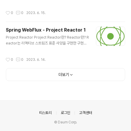
리케이션을 구현할 수 있듯이 Spring WebFlux 프레임워
Reactor 역시 다양한 종류의 Operator를 지원함 Oper
크를 사용해서 리액..
ator의 종류가 너무 많기 때문에 적절한 상황에 맞게 사용
작성시간
0
0
2023. 6. 15.
할 수 있도록 Operator가 상황별로 분류가 되어 있음 상
황별로 분류된 Operator 목록 리뷰 새로운 Sequence
를 생성(Creating)하고자 할 경우 just() fromStream()
Spring WebFlux - Project Reactor 1
fromIterable() fromArray() range() interval() em
글 내용
pty() never() defer() using() generate() create()
Project Reactor Project Reactor란? Reactor란? R
기존 Sequence에서 변환 작업(Transforming)이 필요
eactor는 리액티브 스트림즈 표준 사양을 구현한 구현체
한 경우 ma..
중 하나 Reactor는 Spring 5 버전부터 지원하는 리액티
브 스택에 포함되어 리액티브 한 애플리케이션으로 동작하
작성시간
0
0
2023. 6. 14.
는 데 있어 핵심적인 역할을 담당하는 리액티브 프로그래
밍을 위한 라이브러리 Reactor 특징 Reactor는 리액티
브 스트림즈(Reactive Streams)를 구현한 리액티브 라
더보기
이브러리 가장 많이 나오는 용어가 바로 Non-Blocking
으로, Non-Blocking은 리액티브 프로그래밍의 핵심적인
특징이며, Reactor 역시 완전한 Non-Blocking 통신을
지원함 Reactor는 Publisher 타입으로 Mono[0|1]와
Flux[N]..
의안내
티스토리
로그인
고객센터
© Daum Corp.