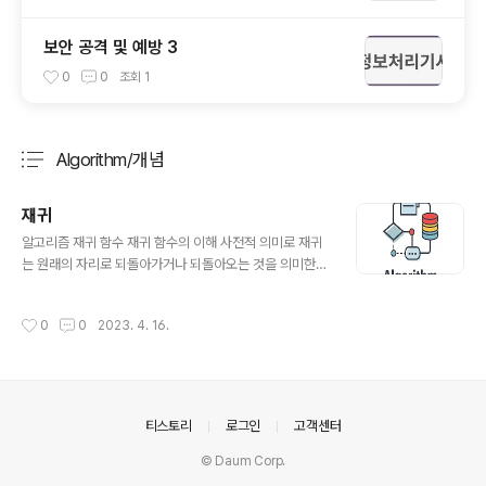
보안 공격 및 예방 3
0
0
조회
1
Algorithm/개념
분류 전체보기
주요 글 목록
재귀
글 내용
알고리즘 재귀 함수 재귀 함수의 이해 사전적 의미로 재귀
는 원래의 자리로 되돌아가거나 되돌아오는 것을 의미한
다. 재귀 함수는 자기 자신을 호출하는 함수를 일컬으며, 반
복적인 작업을 해야하는 문제를 간결한 코드로 풀어낼 수
작성시간
0
0
2023. 4. 16.
있다. 재귀 함수의 장점 여러 반복문을 사용하지 않아 코드
가 간결하고 수정에 용이함 여러 변수를 사용할 필요가 없
음 재귀 함수의 단점 코드의 흐름을 직관적으로 파악하기
어려움 반복문에 비해 많은 메모리 사용 메서드를 호출하
고 종료된 후에 복귀를 위한 컨텍스트 스위칭 비용 발생 재
의안내
티스토리
로그인
고객센터
귀 함수의 사용 조건 문제의 크기를 점점 작은 단위로 나눌
수 있어야 함 재귀 호출이 종료되는 시점이 존재해야 함 재
© Daum Corp.
귀 함수의 동작 원리 재귀 함수의 입출력 값을 정의한다 // i