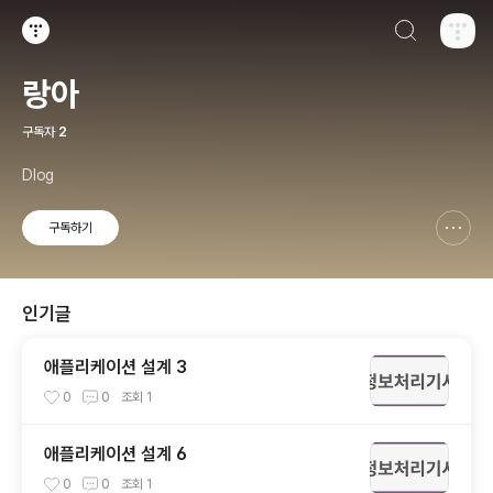
검색하기
티스토리
랑아
구독자
2
Dlog
구독하기
신고하기 레이어
열기
인기글
애플리케이션 설계 3
0
0
조회
1
애플리케이션 설계 6
0
0
조회
1