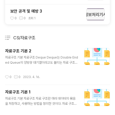
보안 공격 및 예방 3
0
0
조회
1
CS/자료구조
분류 전체보기
주요 글 목록
자료구조 기본 2
글 내용
자료구조 기본 자료구조 Deque Deque는 Double End
ed Queue의 양방향 대기열이라고도 불리는 자료 구조이
다. 현실 세계의 비슷한 예를 든다면, 실의 양쪽에 구슬을
꿰어 넣는 것과 비슷한 구조로 되어 있다. Deque의 구조
작성시간
0
0
2023. 4. 16.
Deque는 Stack과 Queue의 특성들이 혼합되어 있다.
양방향으로 열려있는 구조로, Queue와 외형적으로 비슷
한 구조이다. 그러나 Deque는 한 방향인 Stack과 Queu
자료구조 기본 1
e와 달리 LIFO, FIFO와 같은 순서에 구속되지 않는다. De
글 내용
que의 특징 Stack 및 Queue를 모두 사용할 수 있다. 양
자료구조 기본 자료구조 자료 구조란 여러 데이터의 묶음
방향 끝에서 데이터 추가, 삭제가 용이하다. 양방향 끝이 아
을 저장하고, 사용하는 방법을 정의한 것이다. 자료 구조를
닌 임의의 데이터만 추가하거나 삭제하는 건 불가능하다. L
설명하기에 앞서, 데이터는 문자, 숫자, 소리, 그림, 영상 등
inked List Linked List..
실생활을 구성하고 있는 모든 값이다. 그러나 데이터는 그