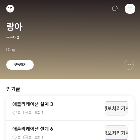
검색하기
티스토리
랑아
구독자
2
Dlog
구독하기
신고하기 레이어
열기
인기글
애플리케이션 설계 3
0
0
조회
1
애플리케이션 설계 6
0
0
조회
1